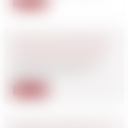
Lire la suite
EAUX DE SOURCE CAPTÉES PAR UNE
FONTAINE PUBLIQUE COMMUNALE
Collectivités
/
Services publics
/
Service
public / Délégation de service public
Les eaux de source captées par une
fontaine publique communale
appartiennent-...
Lire la suite
LA CARTE ET LE TERRITOIRE OU "UNE