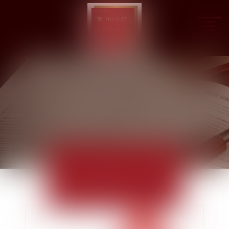
Ouvr
le
men
ACTUALITÉS
EUROJURIS