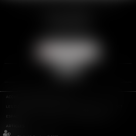
SCP THUAULT, FERRARIS, CORNU
2 Rue de la Banque
89000 AUXERRE
Tél :
03 86 72 09 80
Fax : 03 86 72 09 90
NOUS LOCALISER
ACCUEIL
LE CABINET
L'ÉQUIPE
LES DOMAINES D'INTERVENTION
HONORAIRES
CONTACT
ESPACE CLIENT
PLAN DU SITE
MENTIONS LÉGALES
ARTICLES