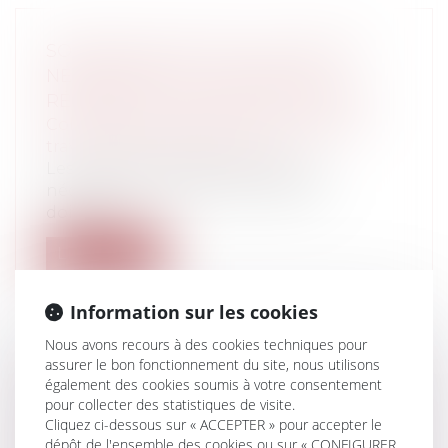
SOMMES RELATIVES AUX TRAVAUX
NÉCESSAIRES À LA LEVÉE DES
RÉSERVES ET DÉCOMPTE GÉNÉRAL
Collectivités
/
Urbanisme
/
Ouvrages et
travaux publics/Construction
Les sommes relatives aux travaux
nécessaires à la levée des réserves
doivent-...
Lire la suite
Information sur les cookies
Nous avons recours à des cookies techniques pour
assurer le bon fonctionnement du site, nous utilisons
LES CANDIDATS À UN MARCHÉ
également des cookies soumis à votre consentement
pour collecter des statistiques de visite.
PUBLIC DOIVENT-ILS ÊTRE INFORMÉS
Cliquez ci-dessous sur « ACCEPTER » pour accepter le
DE LA MÉTHODE DE NOTATION D'UN
dépôt de l'ensemble des cookies ou sur « CONFIGURER