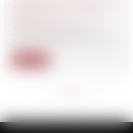
RÉFORME POKER DE LA CARTE
JUDICIAIRE"
Particuliers
/
Civil / Pénal
/
Procédure
pénale / Procédure civile
Déjà en 1998 les pouvoirs publics
nommaient un délégué à la réforme de la
car...
Lire la suite
<<
<
...
583
584
585
586
587
588
589
...
>
>>