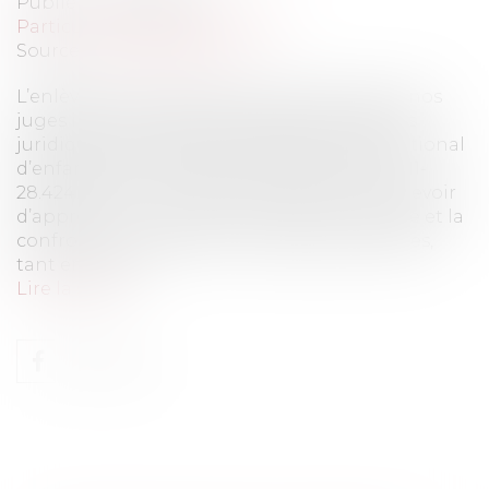
Publié le :
07/05/2013
Particuliers
/
Famille
/
Enfants
Source :
www.eurojuris.fr
L’enlèvement international d’enfant place nos
juges internes devant de grands problèmes
juridiques et pratiques.Enlèvement international
d’enfantCASS, CIV 1ERE, 13 FEVRIER 2013, N°11-
28.424En tant que Conseils il est de notre devoir
d’apprécier in concreto la situation soumise et la
confronter aux différentes règles applicables,
tant en droit in...
Lire la suite