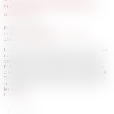
silence de l’administration vaut
acceptation
Publié le :
22/06/2016
Collectivités
/
Services publics
/
Usagers
Source :
www.eurojuris.fr
Le site internet Service-public.fr met en ligne un
nouveau service qui permet de recenser les
démarches pour lesquelles le silence gardé par
l'administration sur une demande vaut décision
d'acceptation.Aux termes de la loi n°2013-1005 du
12 novembre 2013 habilitant le gouvernement à
simplifier les relations entre l’administration et
les citoyens...
Lire la suite