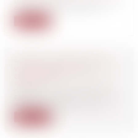
Lorsqu'elle procède au dons de chiens, la
clause des contrats de la SPA inter...
Lire la suite
RADARS DE CHANTIER, EXCÈS DE
VITESSE, CONTRAVENTION ET
CONTESTATION
Particuliers
/
Civil / Pénal
/
Permis de
conduire
Dès lors que la réglementation n'est pas
respectée, un avocat est tout à fait...
Lire la suite