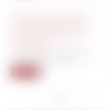
FIN DE L’INSÉCURITÉ JURIDIQUE
ENTOURANT LA MISE EN ŒUVRE DE
LA MUTATION INTRA-GROUPE : LA
RUPTURE CONVENTIONNELLE N’EST
PAS APPLICABLE
Entreprises
/
Ressources humaines
/
Contrat de travail
Un arrêt de la Cour de Cassation du 8 juin
2016 vient mettre fin à l’insécuri...
Lire la suite
<<
<
...
412
413
414
415
416
417
418
...
>