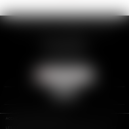
>>
SCP THUAULT, FERRARIS, CORNU
2 Rue de la Banque
89000 AUXERRE
Tél :
03 86 72 09 80
Fax : 03 86 72 09 90
NOUS LOCALISER
ACCUEIL
LE CABINET
L'ÉQUIPE
LES DOMAINES D'INTERVENTION
HONORAIRES
CONTACT