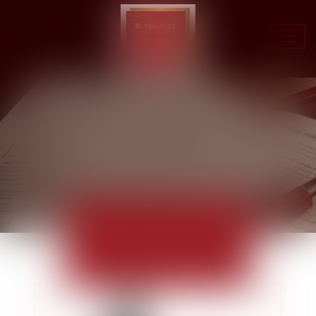
Ouvr
le
men
ACTUALITÉS
EUROJURIS