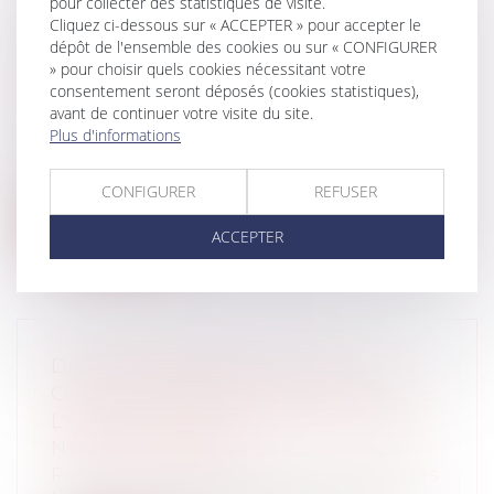
pour collecter des statistiques de visite.
CHALET D'ALPAGE : LA RESTRICTION
Cliquez ci-dessous sur « ACCEPTER » pour accepter le
dépôt de l'ensemble des cookies ou sur « CONFIGURER
D’USAGE N’EST PAS
» pour choisir quels cookies nécessitant votre
ANTICONSTITUTIONNELLE
consentement seront déposés (cookies statistiques),
Particuliers
/
Patrimoine
/
Immobilier /
avant de continuer votre visite du site.
Logement
Plus d'informations
Par une décision du 10 mai 2016, n°2016-
540, le Conseil Constitutionnel a déc...
CONFIGURER
REFUSER
Lire la suite
ACCEPTER
DON DE CHIEN PAR LA SPA: LA
CLAUSE INTERDISANT LA CESSION DE
L'ANIMAL SANS L'ACCORD DE LA SPA
N'EST PAS ABUSIVE
Particuliers
/
Consommation
/
Procédures