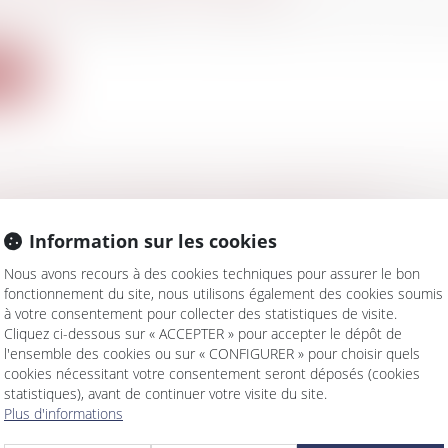
u 16 août 2013 définit la composition et le fonctionn
ite
APIE: LE LITIGE ÉTAIT-IL "ARBITRABLE"?
s
/
Contentieux
/
Justice commerciale
Information sur les cookies
n inédite se pose dans la mesure où cet arbitrage a 
Nous avons recours à des cookies techniques pour assurer le bon
fonctionnement du site, nous utilisons également des cookies soumis
à votre consentement pour collecter des statistiques de visite.
ite
Cliquez ci-dessous sur « ACCEPTER » pour accepter le dépôt de
l'ensemble des cookies ou sur « CONFIGURER » pour choisir quels
cookies nécessitant votre consentement seront déposés (cookies
statistiques), avant de continuer votre visite du site.
Plus d'informations
N DU NOUVEAU BARÈME DE L'INDEMNITÉ FOR