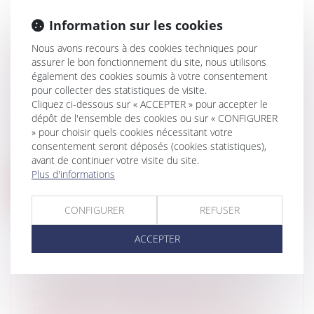
Information sur les cookies
LOI D’URGENCE SANITAIRE : FOCUS
Nous avons recours à des cookies techniques pour
assurer le bon fonctionnement du site, nous utilisons
SUR LES MESURES !
également des cookies soumis à votre consentement
Entreprises
/
Gestion de l'entreprise
/
pour collecter des statistiques de visite.
Gestion des risques et sécurité
Cliquez ci-dessous sur « ACCEPTER » pour accepter le
Collectivités
/
Environnement
/
Principes
dépôt de l'ensemble des cookies ou sur « CONFIGURER
généraux
» pour choisir quels cookies nécessitant votre
Le gouvernement français a établi un
consentement seront déposés (cookies statistiques),
projet de loi d’urgence sanitaire pour f...
avant de continuer votre visite du site.
Plus d'informations
Lire la suite
CONFIGURER
REFUSER
ACCEPTER
LA CAUTION NE PEUT INVOQUER LA
PRESCRIPTION BIENNALE QUI
BÉNÉFICIE AU DÉBITEUR PRINCIPAL