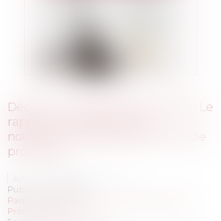
Décision du 29 septembre 2022 : Le
rappel de l’exigence de la
notification préalable des actes de
procédure
Auteur : MOUNIELOU Etienne
Publié le :
17/01/2023
Particuliers
/
Civil / Pénal
/
Procédure pénale /
Procédure civile