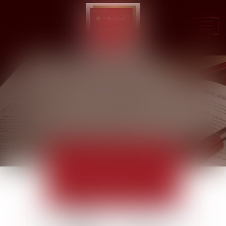
Ouvr
le
men
ACTUALITÉS
EUROJURIS