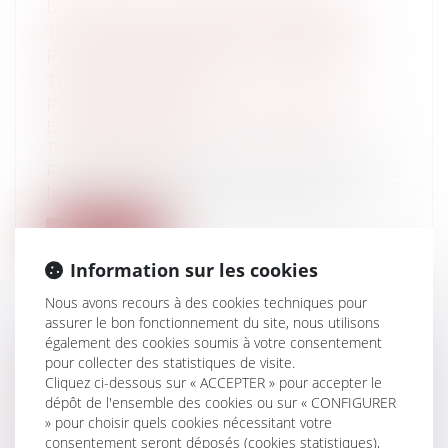
LE TEMPS DE TRAJET DOMICILE /
TRAVAIL DES SALARIÉS ITINÉRANTS
PEUT CONSTITUER UN TEMPS DE
TRAVAIL EFFECTIF
Particuliers
/
Emploi
/
Contrat de travail
Entreprises
/
Ressources humaines
/
Temps de travail
Par un arrêt en date du 23 novembre 2022,
la chambre sociale de la Cour de ca...
Lire la suite
Information sur les cookies
Nous avons recours à des cookies techniques pour
assurer le bon fonctionnement du site, nous utilisons
également des cookies soumis à votre consentement
pour collecter des statistiques de visite.
LES VICES DE FOND SONT-ILS
Cliquez ci-dessous sur « ACCEPTER » pour accepter le
VRAIMENT EXHAUSTIFS ?
dépôt de l'ensemble des cookies ou sur « CONFIGURER
Particuliers
/
Civil / Pénal
/
Procédure
» pour choisir quels cookies nécessitant votre
pénale / Procédure civile
consentement seront déposés (cookies statistiques),