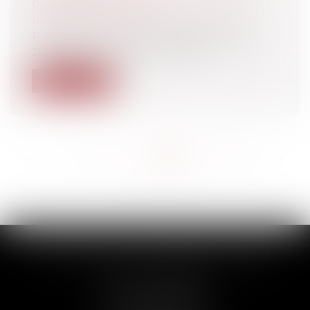
PAS ÊTRE VICTIME
Particuliers
/
Civil / Pénal
/
Victimes
Par plusieurs arrêts rendus le 27 octobre
2022 (n°21-24.424, 21-24.425 et 21....
Lire la suite
<<
<
...
148
149
150
151
152
153
154
...
>
>>
SCP THUAULT, FERRARIS, CORNU
2 Rue de la Banque
89000 AUXERRE