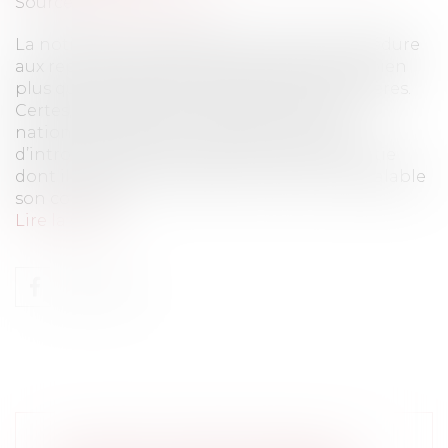
Source :
www.eurojuris.fr
La notification préalable des actes de procédure
aux représentants de la partie adverse est bien
plus qu’une règle de courtoisie entre confrères.
Certes, l’article 5.4 du règlement intérieur
national précise que : « L’avocat chargé
d’introduire une procédure contre une partie
dont il connaît le conseil, doit aviser au préalable
son confrère...
Lire la suite