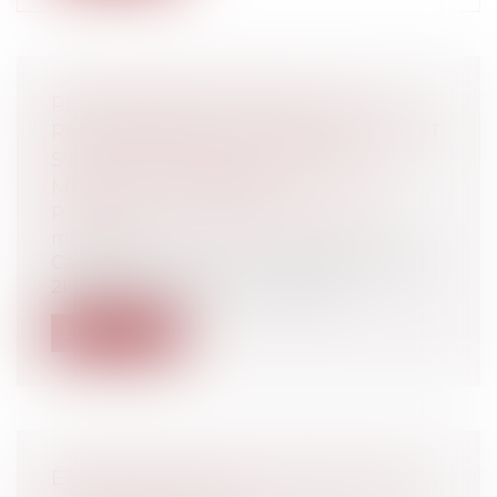
RESPONSABILITÉ MÉDICALE : LA
RECONNAISSANCE D’UNE FAUTE DOIT
S’APPUYER SUR DES ÉLÉMENTS
MÉDICAUX PROBANTS
Particuliers
/
Santé
/
Responsabilité
médicale
Cass. Chambre civile 1, 14 décembre 2022,
21-22.037 En 2003, un chirurgie...
Lire la suite
ÊTRE TÉMOIN D’UN ATTENTAT N’EST