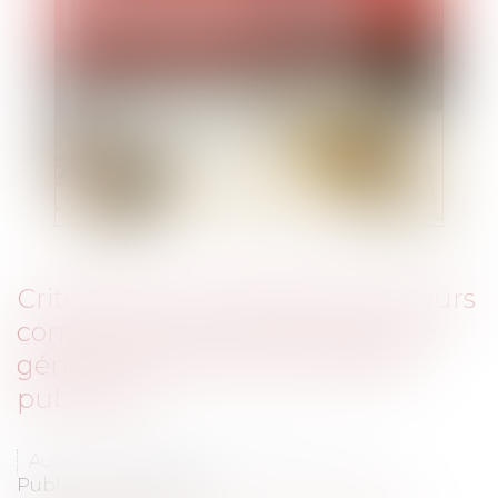
Critères de recevabilité des recours
contre les documents de portée
générale émanant d'autorités
publiques
Auteur : VARRON CHARRIER Capucine
Publié le :
01/09/2020