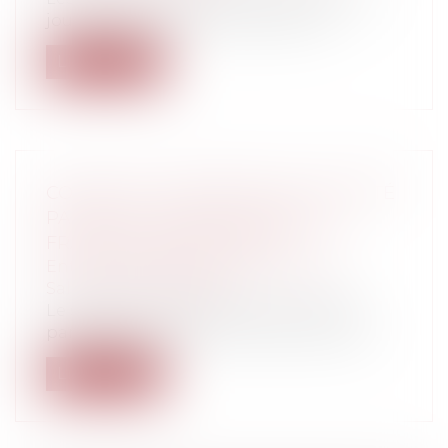
jours de congés à l’occasion de ce...
Lire la suite
COVID-19 ET CONTRÔLE DE L'ACTIVITÉ
PARTIELLE : QUELLES SONT LES
FRAUDES RECHERCHÉES ?
Entreprises
/
Ressources humaines
/
Salaires et avantages
Le système d’indemnisation d’activité
partielle permet, sous certaines condit...
Lire la suite