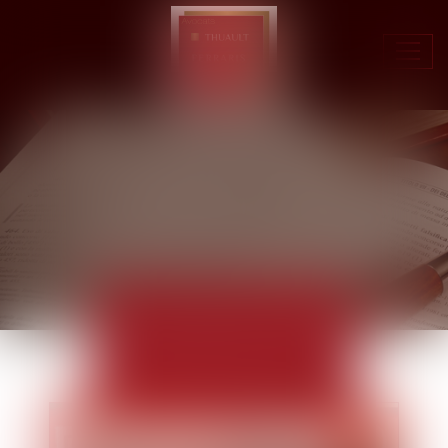
Ouvr
le
men
ACTUALITÉS
EUROJURIS