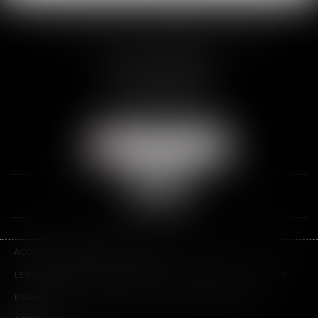
SCP THUAULT, FERRARIS, CORNU
2 Rue de la Banque
89000 AUXERRE
Tél :
03 86 72 09 80
Fax : 03 86 72 09 90
NOUS LOCALISER
ACCUEIL
LE CABINET
L'ÉQUIPE
LES DOMAINES D'INTERVENTION
HONORAIRES
CONTACT
ESPACE CLIENT
PLAN DU SITE
MENTIONS LÉGALES