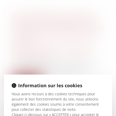
LES CONSÉQUENCES DU CHÔMAGE
PARTIEL SUR LES CONGÉS, SUR LE
SALAIRE, SUR LE CONTRAT DE TRAVAIL
...QUELLES PARTICULARITÉS AVEC LE
COVID-19 ?
Particuliers
/
Emploi
/
Contrat de travail
Entreprises
/
Ressources humaines
/
Contrat de travail
Le chômage partiel ou activité partielle
est la situation dans laquelle se tr...
Lire la suite
Information sur les cookies
Nous avons recours à des cookies techniques pour
assurer le bon fonctionnement du site, nous utilisons
également des cookies soumis à votre consentement
pour collecter des statistiques de visite.
EST-IL NÉCESSAIRE DE JUSTIFIER D’UN
Cliquez ci-dessous sur « ACCEPTER » pour accepter le