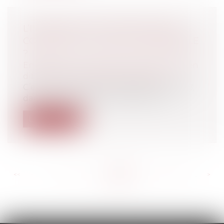
L’IMMEUBLE NON ENCORE VENDU
CONSTITUE-T-IL UN ACTIF DISPONIBLE
?
Entreprises
/
Contentieux
/
Entreprises en
difficultés / procédures collectives
C’est l’ordonnance du 18 décembre 2008,
dans son article 74 qui précise la no...
Lire la suite
<<
<
...
221
222
223
224
225
226
227
...
>
>>