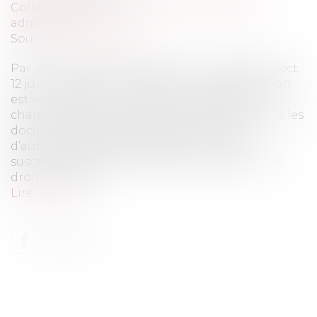
Collectivités
/
Contentieux
/
Responsabilité
administrative
Source :
www.eurojuris.fr
Par une récente décision du 12 juin 2020 (CE sect.
12 juin 2020 GISTI n° 418142), la haute juridiction
est venue élargir de manière considérable le
champ des actes attaquables. Désormais, tous les
documents de portée générale émanant
d’autorités publiques, dès lors qu’ils sont
susceptibles d’avoir des effets notables sur les
droits ou la situ...
Lire la suite