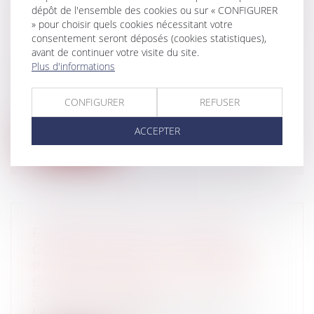
dépôt de l'ensemble des cookies ou sur « CONFIGURER
ÉTAT DE BESOIN POUR OBTENIR UNE
» pour choisir quels cookies nécessitant votre
PENSION ALIMENTAIRE PENDANT LA
consentement seront déposés (cookies statistiques),
PROCÉDURE DE DIVORCE ?
avant de continuer votre visite du site.
Particuliers
/
Famille
/
Divorces
Plus d'informations
Le 21 avril 2020, Madame DESCAMPS,
députée du Nord, posait une question au
CONFIGURER
REFUSER
Ga...
ACCEPTER
Lire la suite
PUBLICATION DE LA LOI SUR LE
CONGÉ POUR DEUIL D'UN ENFANT
Particuliers
/
Emploi
/
Contrat de travail
Entreprises
/
Ressources humaines
/
Salaires et avantages
Les salariés ont le droit de bénéficier de