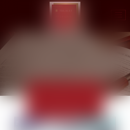
Ouvr
le
men
ACTUALITÉS
EUROJURIS