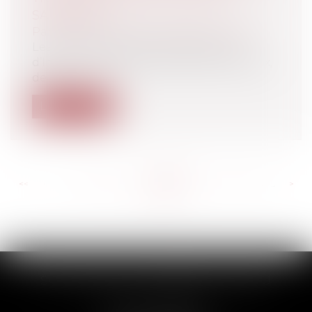
SANITAIRE ?
Particuliers
/
Santé
/
Préjudice corporel
Les Commissions de Conciliation et
d’Indemnisation des accidents médicaux,
de...
Lire la suite
<<
<
...
237
238
239
240
241
242
243
...
>
>>
SCP THUAULT, FERRARIS, CORNU
2 Rue de la Banque