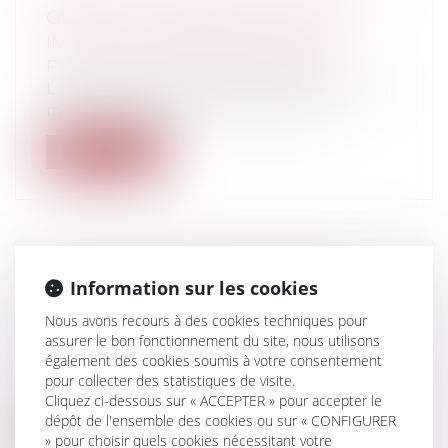
QUE C’EST ? QUEL CYCLE ? QUEL
IMPACT ? QUELLES SANCTIONS ?
Particuliers
/
Civil / Pénal
/
Victimes
La crise sanitaire liée au coronavirus et la
mise en place d’un confinement s...
Lire la suite
LE TOURISME À LA CROISÉE DES
Information sur les cookies
CHEMINS
Nous avons recours à des cookies techniques pour
Collectivités
/
Environnement
/
assurer le bon fonctionnement du site, nous utilisons
Environnement
également des cookies soumis à votre consentement
Parmi les rares compétences partagées
pour collecter des statistiques de visite.
par toutes les collectivités fig...
Cliquez ci-dessous sur « ACCEPTER » pour accepter le
dépôt de l'ensemble des cookies ou sur « CONFIGURER
Lire la suite
» pour choisir quels cookies nécessitant votre