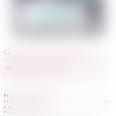
Covid-19 : fermeture et perte
d'exploitation des commerçants et
restaurateurs, quelle
indemnisation par les assureurs ?
Auteur : MICHELOT Nicolas
Publié le :
17/04/2020
Entreprises
/
Gestion de l'entreprise
/
Gestion des
risques et sécurité
Source :
www.eurojuris.fr