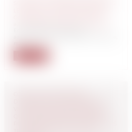
SOLLICITÉ LE CONSEIL D'ETAT DEPUIS
LE DÉBUT DE LA CRISE SANITAIRE ?
Collectivités
/
Contentieux
/
Tribunal
administratif/ Procédure administrative
En ces temps de crise, le juge
administratif ne chôme pas. C’est le signe,
ma...
Lire la suite
COVID-19 ET PROCÉDURES
D’INDEMNISATION AMIABLES DES
VICTIMES D’ACCIDENTS MÉDICAUX :
QUELLES MESURES SONT PRISES
POUR GÉRER LES RETARDS DANS LES
TRAITEMENTS LIÉS À LA CRISE