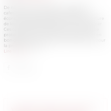
De nombreux commerçants, restaurateurs,
cafetiers se trouvent dans une situation
économique très délicate du fait de la fermeture
de leur établissement depuis le 14 mars dernier.
Ces commerçants pensaient, à juste titre, être
protégés d'un tel risque car avaient souscrit, en
bon gestionnaire, une garantie d’assurance pour
la prise en charge f...
Lire la suite
VIOLENCES CONJUGALES : QU’EST-CE