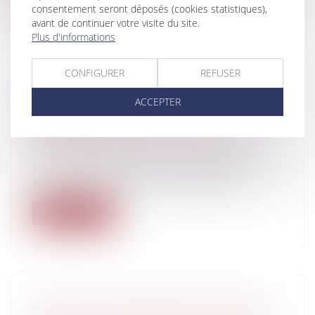
consentement seront déposés (cookies statistiques),
avant de continuer votre visite du site.
Plus d'informations
CONFIGURER
REFUSER
COVID-19 : QUID DES DÉLAIS DE
ACCEPTER
RECOURS CONTENTIEUX EN
URBANISME ?
Collectivités
/
Urbanisme
/
Permis de
construire/ Documents d'urbanisme
Propos introductifs : Les questions qui se
posent concernent tant le déclenc...
Lire la suite
COVID-19 : SUR QUELS SUJETS A ÉTÉ