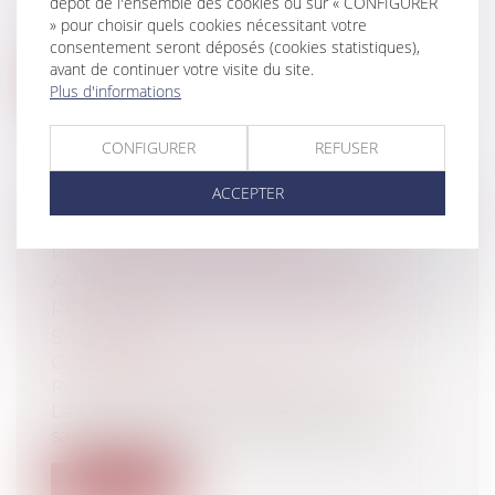
dépôt de l'ensemble des cookies ou sur « CONFIGURER
ordonnance 2020-560 qui a quelque peu
» pour choisir quels cookies nécessitant votre
chang...
consentement seront déposés (cookies statistiques),
avant de continuer votre visite du site.
Lire la suite
Plus d'informations
CONFIGURER
REFUSER
ACCEPTER
COVID-19 : QUELLE EST LA
RESPONSABILITÉ PÉNALE DES
AUTORITÉS LOCALES DANS LA LOI
PROROGEANT L'ÉTAT D'URGENCE
SANITAIRE ?
Collectivités
/
Contentieux
/
Responsabilité civile et pénale de l'élu
La mise en place de l’état d’urgence
sanitaire, depuis mars 2020, est venue i...
Lire la suite