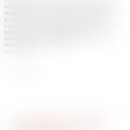
En application du décret n° 2020-571 du 14 mai
2020, les élus du 15 mars des communes dans
lesquelles le scrutin a été acquis en totalité au
premier tour, entrent en fonction ce jour.
L’ordonnance n° 2020-562 du 13 mai 2020, avait
précisé certaines modalités quant à
l’organisation de la séance d’installation. Les
textes demeurent muets su...
Lire la suite
LA GESTION DE L'EAU : LES RISQUES
DE SÉCHERESSE DOIVENT ÊTRE