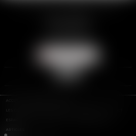
SCP THUAULT, FERRARIS, CORNU
2 Rue de la Banque
89000 AUXERRE
Tél :
03 86 72 09 80
Fax : 03 86 72 09 90
NOUS LOCALISER
ACCUEIL
LE CABINET
L'ÉQUIPE
LES DOMAINES D'INTERVENTION
HONORAIRES
CONTACT
ESPACE CLIENT
PLAN DU SITE
MENTIONS LÉGALES
ARTICLES