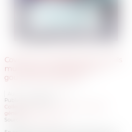
Covid-19 : convocation des conseils
municipaux d'installation et
gouvernance des EPCI
Auteur : PORCHET Thomas
Publié le :
18/05/2020
Collectivités
/
Environnement
/
Principes
généraux
Source :
www.eurojuris.fr