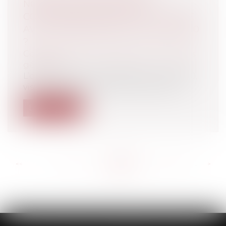
NOUVELLES DISPOSITIONS
CONCERNANT L'ÉLECTION DU MAIRE
AVEC L'ORDONNANCE DU 13 MAI 2020
?
Collectivités
/
Environnement
/
Principes
généraux
L’ordonnance n° 2020-562 du 13 mai 2020,
visant à adapter le fonctionnement d...
Lire la suite
<<
<
...
231
232
233
234
235
236
237
...
>
>>