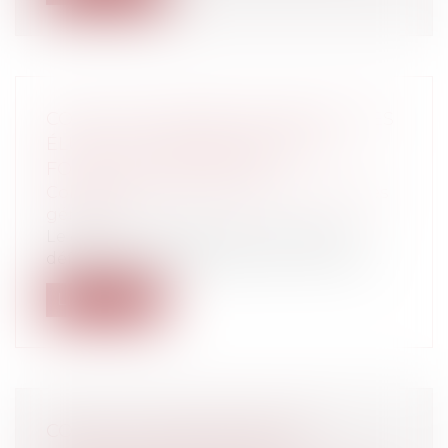
COVID-19 ET DÉCRET N° 2020-571 : LES
ÉLUS DU 15 MARS ENTRENT EN
FONCTION LUNDI 18 MAI
Collectivités
/
Environnement
/
Principes
généraux
Le décret n° 2020-571 du 14 mai 2020
définissant la date d'entrée en fonction...
Lire la suite
COVID-19 : QUELLES SONT LES