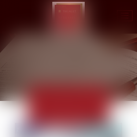
Ouvr
le
men
ACTUALITÉS
EUROJURIS