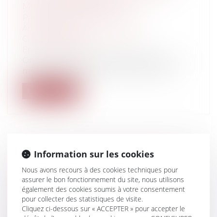
MIEUX APPRÉHENDÉS
Particuliers
/
Consommation
/
Agroalimentaire
Collectivités
/
Environnement
/
Environnement
On sait combien de sécheresses se sont
multipliées ces dernières années sur l...
Lire la suite
Information sur les cookies
DERNIERS REBONDISSEMENTS DE LA
CRISE DU COVID-19 SUR LES DÉLAIS
Nous avons recours à des cookies techniques pour
DE SAISIE IMMOBILIÈRE
assurer le bon fonctionnement du site, nous utilisons
également des cookies soumis à votre consentement
Entreprises
/
Contentieux
/
Voies
pour collecter des statistiques de visite.
d'exécution
Cliquez ci-dessous sur « ACCEPTER » pour accepter le
Le 15 mai 2020 a été publiée une