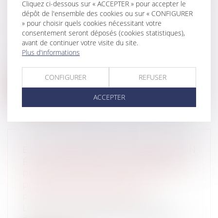
Cliquez ci-dessous sur « ACCEPTER » pour accepter le
COVID-19 ?
dépôt de l'ensemble des cookies ou sur « CONFIGURER
» pour choisir quels cookies nécessitant votre
Particuliers
/
Emploi
/
Contrat de travail
consentement seront déposés (cookies statistiques),
Entreprises
/
Ressources humaines
/
avant de continuer votre visite du site.
Contrat de travail
Plus d'informations
Le chômage partiel ou activité partielle
est la situation dans laquelle se tr...
CONFIGURER
REFUSER
Lire la suite
ACCEPTER
EST-IL NÉCESSAIRE DE JUSTIFIER D’UN
ÉTAT DE BESOIN POUR OBTENIR UNE
PENSION ALIMENTAIRE PENDANT LA
PROCÉDURE DE DIVORCE ?
Particuliers
/
Famille
/
Divorces
Le 21 avril 2020, Madame DESCAMPS,