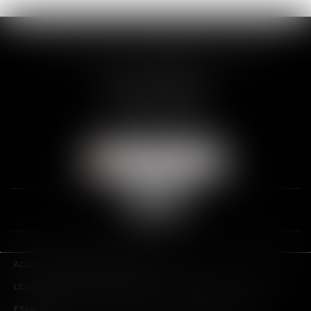
SCP THUAULT, FERRARIS, CORNU
2 Rue de la Banque
89000 AUXERRE
Tél :
03 86 72 09 80
Fax : 03 86 72 09 90
NOUS LOCALISER
ACCUEIL
LE CABINET
L'ÉQUIPE
LES DOMAINES D'INTERVENTION
HONORAIRES
CONTACT
ESPACE CLIENT
PLAN DU SITE
MENTIONS LÉGALES