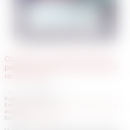
Covid-19 et contrôle de l'activité
partielle : quelles sont les fraudes
recherchées ?
Auteur : GIBIERGE Justine
Publié le :
01/09/2020
Entreprises
/
Ressources humaines
/
Salaires et
avantages
Source :
www.eurojuris.fr