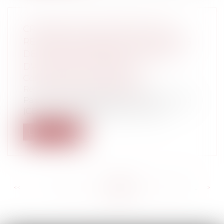
CRITÈRES DE RECEVABILITÉ DES
RECOURS CONTRE LES DOCUMENTS
DE PORTÉE GÉNÉRALE ÉMANANT
D'AUTORITÉS PUBLIQUES
Collectivités
/
Contentieux
/
Responsabilité administrative
Par une récente décision du 12 juin 2020
(CE sect. 12 juin 2020 GISTI n° 4181...
Lire la suite
<<
<
...
221
222
223
224
225
226
227
...
>
>>