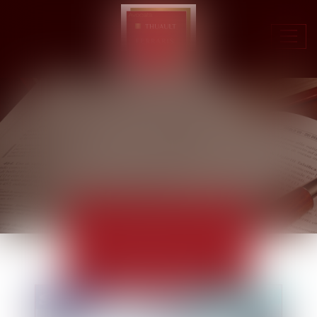
Ouvr
le
men
ACTUALITÉS
EUROJURIS