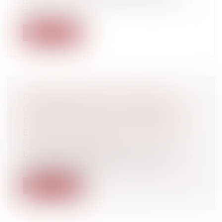
députée du Nord, posait une question au
Ga...
Lire la suite
PUBLICATION DE LA LOI SUR LE
CONGÉ POUR DEUIL D'UN ENFANT
Particuliers
/
Emploi
/
Contrat de travail
Entreprises
/
Ressources humaines
/
Salaires et avantages
Les salariés ont le droit de bénéficier de
jours de congés à l’occasion de ce...
Lire la suite