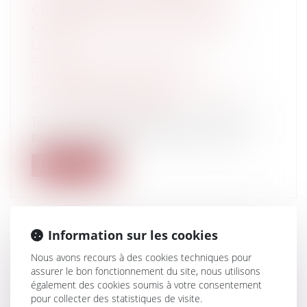
CHARGE DES ACTEURS DE LA
COMMUNICATION AU PUBLIC EN
LIGNE
Particuliers
/
Consommation
/
Informatique et Internet
Entreprises
/
Gestion de l'entreprise
/
Informatique et Réseaux
Tout en réaffirmant que la Constitution
permet au législateur de réprimer les...
Lire la suite
Information sur les cookies
LES CONSÉQUENCES DU CHÔMAGE
Nous avons recours à des cookies techniques pour
assurer le bon fonctionnement du site, nous utilisons
PARTIEL SUR LES CONGÉS, SUR LE
également des cookies soumis à votre consentement
SALAIRE, SUR LE CONTRAT DE TRAVAIL
pour collecter des statistiques de visite.
...QUELLES PARTICULARITÉS AVEC LE