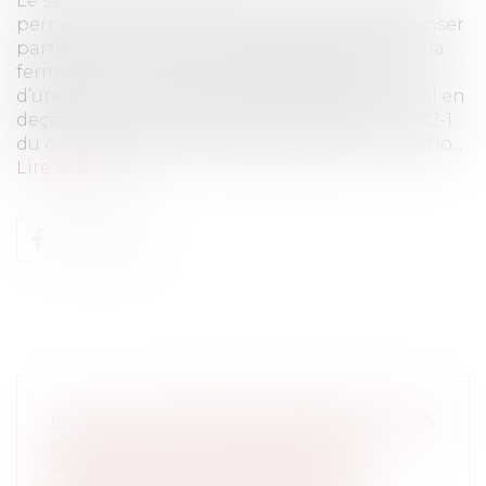
Le système d’indemnisation d’activité partielle
permet, sous certaines conditions, de compenser
partiellement la perte de salaire résultant de la
fermeture temporaire de l’établissement ou
d’une réduction de l’horaire habituel de travail en
deçà de la durée légale de travail (article L. 5122-1
du code du travail). Les salariés placés en positio...
Lire la suite
LOI AVIA : INCONSTITUTIONNALITÉ DES
OBLIGATIONS DE RETRAIT DES
CONTENUS ILLICITES MISES À LA