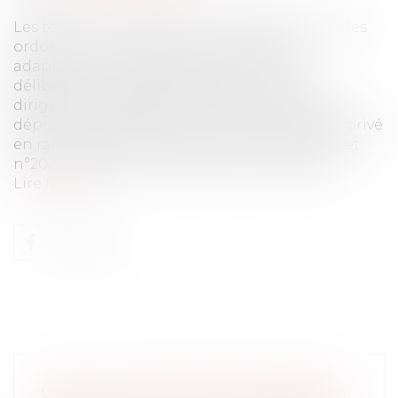
Les textes ? L’Ordonnance n° 2020-321 parmi les
ordonnances du 25 mars 2020 portant
adaptation des règles de réunion et de
délibération des assemblées et organes
dirigeants des personnes morales et entités
dépourvues de personnalité morale de droit privé
en raison de l’épidémie de covid-19 et le Décret
n°2020-418 du 10 avril 2020 portant adapta...
Lire la suite
COVID-19 : COMMENT ORGANISER UN