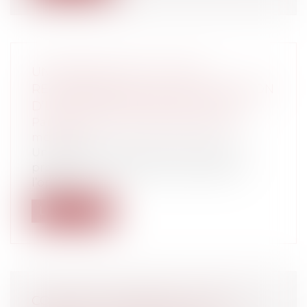
UN MÉDECIN PEUT-IL ÊTRE
RESPONSABLE POUR L’IMPLANTATION
D’UNE PROTHÈSE DÉFECTUEUSE ?
Particuliers
/
Santé
/
Responsabilité
médicale
Un homme se fait poser en 2005 une
prothèse de hanche. Deux ans après
l’opéra...
Lire la suite
CONGÉ POUR VENDRE : GARE AU