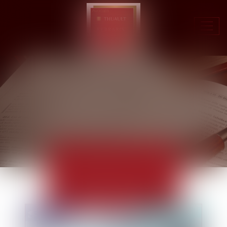
Ouvr
le
men
ACTUALITÉS
EUROJURIS