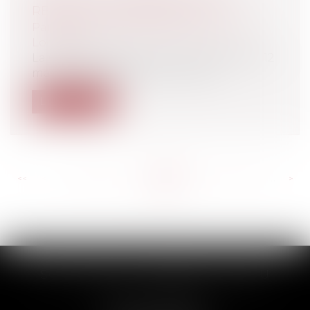
RESPECT DU FORMALISME !
Particuliers
/
Patrimoine
/
Immobilier /
Logement
La Cour de Cassation, dans son arrêt du 12
mars 2020 (Cass. 3ème civ, 12.03.2...
Lire la suite
<<
<
...
239
240
241
242
243
244
245
...
>
>>
SCP THUAULT, FERRARIS, CORNU
2 Rue de la Banque