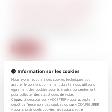
CONSEIL MUNICIPAL À LA DEMANDE
DU CINQUIÈME DE SES MEMBRES ?
Collectivités
/
Services publics
/
Service
public / Délégation de service public
Les conseillers municipaux et
communautaires élus dès le premier tour
organis...
Lire la suite
Information sur les cookies
Nous avons recours à des cookies techniques pour
COVID-19 : QUELLES CONSÉQUENCES
assurer le bon fonctionnement du site, nous utilisons
SUR LA PRÉVENTION DES
également des cookies soumis à votre consentement
ENTREPRISES EN DIFFICULTÉS ?
pour collecter des statistiques de visite.
Cliquez ci-dessous sur « ACCEPTER » pour accepter le
PROCÉDURES DE CONCILIATION ET
dépôt de l'ensemble des cookies ou sur « CONFIGURER
DE SAUVEGARDE
» pour choisir quels cookies nécessitant votre