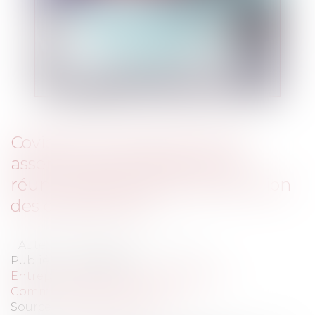
Covid-19 : Comment tenir les
assemblées générales et les
réunions des organes de direction
des organismes ?
Auteur : Delahousse Christophe
Publié le :
14/04/2020
Entreprises
/
Gestion de l'entreprise
/
Communication et vie sociale
Source :
www.eurojuris.fr