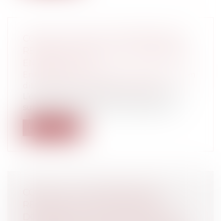
COVID-19 : QUELLES STRATÉGIES DE
RÉSILIENCE POUR LES ENTREPRISES
EN DIFFICULTÉ ?
Entreprises
/
Contentieux
/
Entreprises en
difficultés / procédures collectives
L’état d’urgence sanitaire suscité par la
survenance du COVID-19 provoque l’u...
Lire la suite
COVID 19 : LA SUSPENSION DES
REDEVANCES D'OCCUPATION
DOMANIALE, UNE AIDE POSSIBLE ?