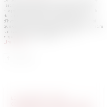
Le juge des référés du tribunal administratif de
l’archipel guadeloupéen a enjoint au centre
hospitalier universitaire et à l’Agence régionale
de santé de passer commande de doses
d’hydroxychloroquine et d’azithromycine ainsi
que des tests de dépistage du covid-19 en nombre
suffisant pour couvrir les besoins de la
population de l’archipel. TA...
Lire la suite
LE LOCATAIRE D'UN BAIL
COMMERCIAL A-T-IL LE DROIT DE NE