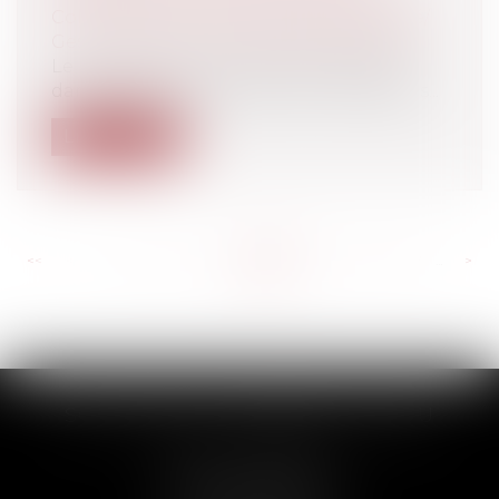
Collectivités
/
Finances locales
/
Fiscalité/
Gestion de fait/ Chambre des Comptes
Le maire de la commune de LORGUES,
dans le VAR, a pris la décision de dispens...
Lire la suite
<<
<
...
241
242
243
244
245
246
247
...
>
>>
SCP THUAULT, FERRARIS, CORNU
2 Rue de la Banque
89000 AUXERRE