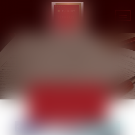
Ouvr
le
men
ACTUALITÉS
EUROJURIS