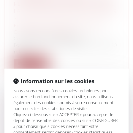
PLUS PAYER SES LOYERS DU FAIT DE
LA CRISE SANITAIRE LIÉE AU COVID-19
?
Entreprises
/
Gestion de l'entreprise
/
Construction Immobilier
Ce n’est pas ce que prévoient
l’ordonnance n° 2020-316 du 25 mars 2020
relati...
Lire la suite
Information sur les cookies
Nous avons recours à des cookies techniques pour
assurer le bon fonctionnement du site, nous utilisons
également des cookies soumis à votre consentement
DIVORCE : DANS QUELLES
pour collecter des statistiques de visite.
CONDITIONS PEUT-ON REVALORISER
Cliquez ci-dessous sur « ACCEPTER » pour accepter le
UNE PENSION ALIMENTAIRE ?
dépôt de l'ensemble des cookies ou sur « CONFIGURER
Particuliers
/
Famille
/
Divorces
» pour choisir quels cookies nécessitant votre
L'obligation alimentaire liée au mariage
consentement seront déposés (cookies statistiques),