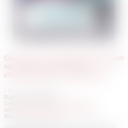
Coronavirus : le juge guadeloupéen
réclame des tests et de la
chloroquine pour la population
Auteur : LINGIBÉ Patrick
Publié le :
02/04/2020
Collectivités
/
Contentieux
/
Tribunal
administratif/ Procédure administrative
Source :
www.eurojuris.fr