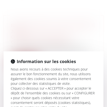
RECOURS TROPIC: QUI PEUT SAISIR LE
JUGE?
Collectivités
/
Marchés publics
/
Contestation et contentieux
Tout concurrent évincé peut exercer le
recours dit "Tropic".Marchés publics e...
Information sur les cookies
Lire la suite
Nous avons recours à des cookies techniques pour
assurer le bon fonctionnement du site, nous utilisons
également des cookies soumis à votre consentement
pour collecter des statistiques de visite.
Cliquez ci-dessous sur « ACCEPTER » pour accepter le
dépôt de l'ensemble des cookies ou sur « CONFIGURER
LA COMMUNE PEUT-ELLE MODIFIER
» pour choisir quels cookies nécessitant votre
LA DÉNOMINATION D'UN LIEU-DIT ?
consentement seront déposés (cookies statistiques),
Collectivités
/
Environnement
/
Principes