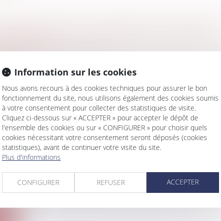
VELLES RÈGLES APPLICABLES AUX HEURES
ENTAIRES
s
/
Emploi
/
Contrat de travail
nances rectificative pour 2012 abroge la réduction de co
Information sur les cookies
ite
Nous avons recours à des cookies techniques pour assurer le bon
fonctionnement du site, nous utilisons également des cookies soumis
à votre consentement pour collecter des statistiques de visite.
Cliquez ci-dessous sur « ACCEPTER » pour accepter le dépôt de
l'ensemble des cookies ou sur « CONFIGURER » pour choisir quels
cookies nécessitant votre consentement seront déposés (cookies
statistiques), avant de continuer votre visite du site.
E L'ERIKA: LA COUR DE CASSATION MAINTI
Plus d'informations
ATION DE TOTAL
s
/
Civil / Pénal
/
Procédure pénale / Procédure civile
ACCEPTER
CONFIGURER
REFUSER
êt rendu ce 25 septembre 2012, la Cour de cassation a
ite