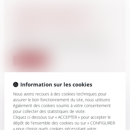
LA RÉPONSE ADÉQUATE DES
PERSONNELS MÉDICAUX AUX
DEMANDES JUDICIAIRES
Particuliers
/
Santé
/
Responsabilité
médicale
Par principe, le médecin est tenu de
déférer à réquisition comme le précise l...
Lire la suite
Information sur les cookies
Nous avons recours à des cookies techniques pour
PUBLICATION DU RAPPORT ANNUEL
assurer le bon fonctionnement du site, nous utilisons
SUR L'APPLICATION DE LA CHARTE
également des cookies soumis à votre consentement
pour collecter des statistiques de visite.
DES DROITS FONDAMENTAUX DE
Cliquez ci-dessous sur « ACCEPTER » pour accepter le
L'UNION EUROPÉENNE
dépôt de l'ensemble des cookies ou sur « CONFIGURER
Collectivités
/
International
/
Droit
» pour choisir quels cookies nécessitant votre