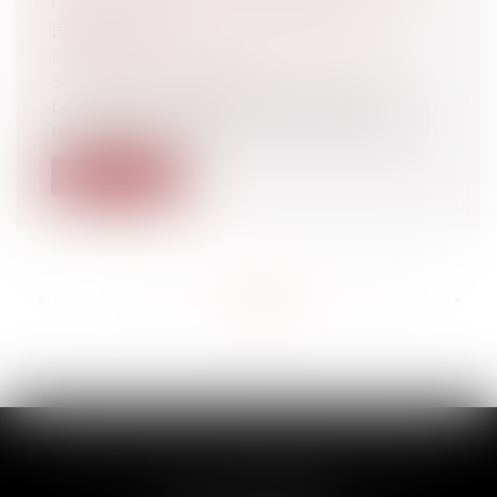
CONSEILLERS DE SOCIÉTÉS EN
ESPAGNE
Entreprises
/
Ressources humaines
/
Salaires et avantages
La Loi sur les Sociétés de Capitaux sera
modifiée concernant l’Assemblée Géné...
Lire la suite
<<
<
...
518
519
520
521
522
523
524
...
>
>>
SCP THUAULT, FERRARIS, CORNU