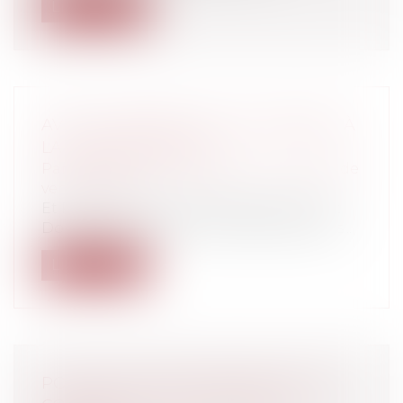
Lire la suite
AVIS DE TEMPÊTE SUR LES CRÉDITS À
LA CONSOMMATION
Particuliers
/
Consommation
/
Contrats de
vente / Prêts
Et Rodolphe BIGOTRodolphe BIGOT est
Docteur en droit de l’Université de Tours...
Lire la suite
POLITIQUE DE RÉMUNÉRATION DES