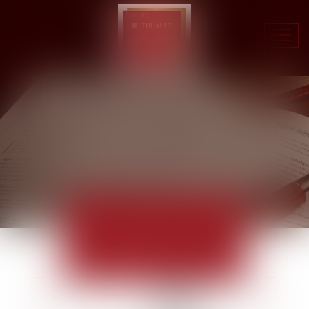
Ouvr
le
men
ACTUALITÉS
EUROJURIS