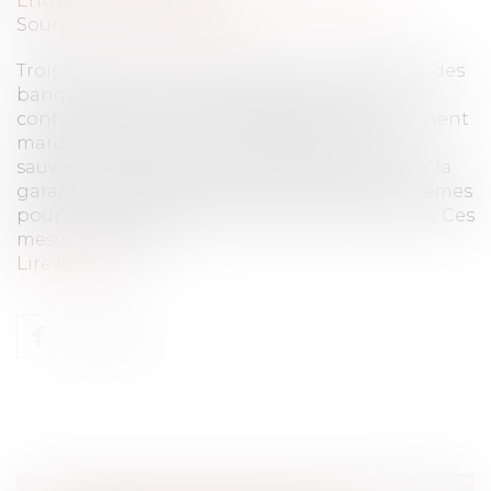
Entreprises
/
Finances
/
Banque et finance
Source :
www.eurojuris.fr
Trois mesures visant à garantir que les dettes des
banques ne soient plus épongées par les
contribuables ont été adoptées par le Parlement
mardi 15 avril 2014.Deux textes portent sur le
sauvetage des banques en difficulté et un sur la
garantie des dépôts par les banques elles-mêmes
pour des montants inférieurs à 100 000 euros. Ces
mesures complè...
Lire la suite