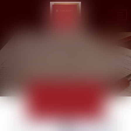
Ouvr
le
men
ACTUALITÉS
EUROJURIS