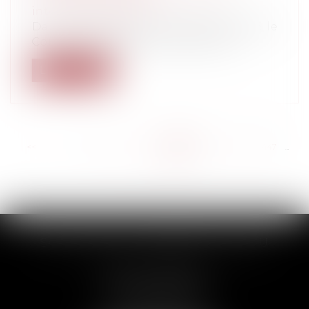
international public
Dans une décision du 26 novembre 2015, le
Conseil constitutionnel s'est prono...
Lire la suite
<<
<
...
441
442
443
444
445
446
447
...
>
>>
SCP THUAULT, FERRARIS, CORNU
2 Rue de la Banque
89000 AUXERRE
Tél :
03 86 72 09 80