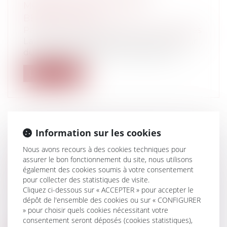
MONTANT? QUI SONT LES
BÉNÉFICIAIRES?
Particuliers
/
Consommation
/
Procédures
La prime de Noël 2015 sera versée à partir
du 16 décembre 2015 en Métropole e...
Lire la suite
Information sur les cookies
COMPLÉMENTAIRE SANTÉ
Nous avons recours à des cookies techniques pour
OBLIGATOIRE: FAQ POUR LES
assurer le bon fonctionnement du site, nous utilisons
EMPLOYEURS: COMMENT METTRE EN
également des cookies soumis à votre consentement
PLACE LE NOUVEAU RÉGIME ?
pour collecter des statistiques de visite.
Cliquez ci-dessous sur « ACCEPTER » pour accepter le
Entreprises
/
Gestion de l'entreprise
/
dépôt de l'ensemble des cookies ou sur « CONFIGURER
Gestion des risques et sécurité
» pour choisir quels cookies nécessitant votre
Au 1er janvier 2016, l'employeur doit
consentement seront déposés (cookies statistiques),
proposer aux salariés qui n’en bénéfici...