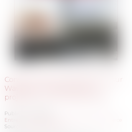
Consommation illicite de films sur
Wawacity : Organisation et
projection sur le marché licite
Publié le :
02/12/2015
Entreprises
/
Marketing et ventes
/
E-commerce
Source :
www.eurojuris.fr