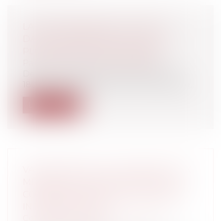
LA RECONNAISSANCE DE DETTE
DACTYLOGRAPHIÉE - OU DE LA
PLUME D’OIE À L’ORDINATEUR
Particuliers
/
Patrimoine
/
Gestion
Depuis la publication du code civil de
1804 et jusqu’à récemment les modes de...
Lire la suite
VALIDATION DE LA LOI RELATIVE AUX
MESURES DE SURVEILLANCE DES
COMMUNICATIONS ÉLECTRONIQUES
INTERNATIONALES
Collectivités
/
International
/
Droit