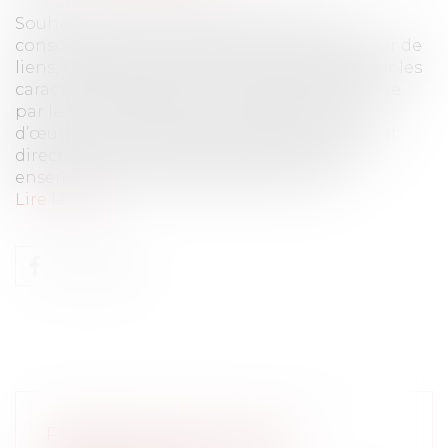
Souhaitant décrire l’organisation et la
consommation depuis les forums agrégateur de
liens, l’Hadopi a réalisé une étude portant sur les
caractéristiques de la consommation générée
par le forum Wawacity.La diffusion illicite
d’œuvres en streaming et en téléchargement
direct est souvent rendue possible par un
ensemble d’intermédiaires qui fournis...
Lire la suite
PRIME DE NOËL 2015 : QUEL