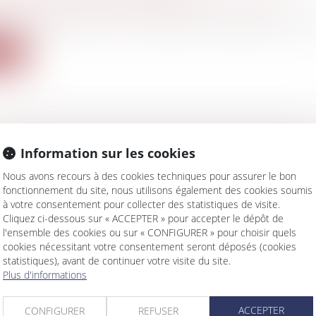
s
/
Marchés publics
/
Contestation et contentieux
t du 19 avril 2013, le Conseil d'Etat a décidé qu'il était
ite
 OBLIGATIONS DE L'ASSUREUR CATASTROPHE
Information sur les cookies
LE
Nous avons recours à des cookies techniques pour assurer le bon
s
/
Patrimoine
/
Assurances
fonctionnement du site, nous utilisons également des cookies soumis
rrêts des 14 et 15 mai 2013, la 3ème Chambre Civile de l
à votre consentement pour collecter des statistiques de visite.
Cliquez ci-dessous sur « ACCEPTER » pour accepter le dépôt de
ite
l'ensemble des cookies ou sur « CONFIGURER » pour choisir quels
cookies nécessitant votre consentement seront déposés (cookies
statistiques), avant de continuer votre visite du site.
Plus d'informations
ACCEPTER
CONFIGURER
REFUSER