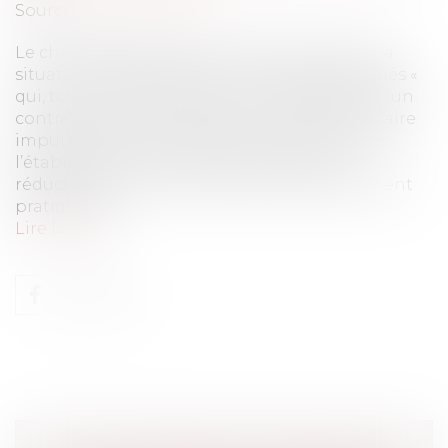
Source :
www.eurojuris.fr
Le chômage partiel ou activité partielle est la
situation dans laquelle se trouvent des salariés «
qui, tout en restant liés à leur employeur par un
contrat de travail, subissent une perte de salaire
imputable soit à la fermeture temporaire de
l’établissement qui les emploie, soit à la
réduction de l’horaire de travail habituellement
pratiqué da...
Lire la suite