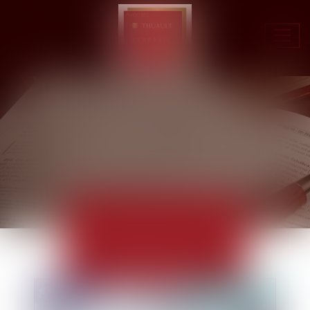
Ouvr
le
men
ACTUALITÉS
EUROJURIS