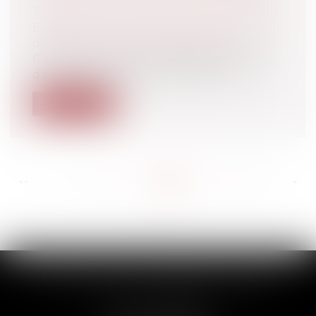
?
Entreprises
/
Contentieux
/
Entreprises en
difficultés / procédures collectives
C’est l’ordonnance du 18 décembre 2008,
dans son article 74 qui précise la no...
Lire la suite
<<
<
...
221
222
223
224
225
226
227
...
>
>>
SCP THUAULT, FERRARIS, CORNU
2 Rue de la Banque