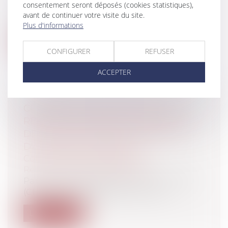
consentement seront déposés (cookies statistiques),
Les salariés ont le droit de bénéficier de
avant de continuer votre visite du site.
jours de congés à l’occasion de ce...
Plus d'informations
Lire la suite
CONFIGURER
REFUSER
ACCEPTER
CRITÈRES DE RECEVABILITÉ DES
RECOURS CONTRE LES DOCUMENTS
DE PORTÉE GÉNÉRALE ÉMANANT
D'AUTORITÉS PUBLIQUES
Collectivités
/
Contentieux
/
Responsabilité administrative
Par une récente décision du 12 juin 2020
(CE sect. 12 juin 2020 GISTI n° 4181...
Lire la suite