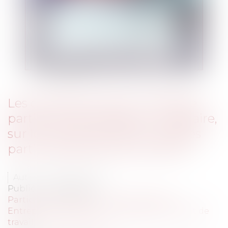
Les conséquences du chômage
partiel sur les congés, sur le salaire,
sur le contrat de travail ...Quelles
particularités avec le covid-19 ?
Auteur : ANTOINE Alain
Publié le :
02/09/2020
Particuliers
/
Emploi
/
Contrat de travail
Entreprises
/
Ressources humaines
/
Contrat de
travail