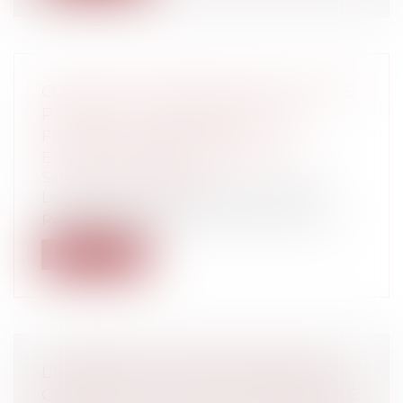
COVID-19 ET CONTRÔLE DE L'ACTIVITÉ
PARTIELLE : QUELLES SONT LES
FRAUDES RECHERCHÉES ?
Entreprises
/
Ressources humaines
/
Salaires et avantages
Le système d’indemnisation d’activité
partielle permet, sous certaines condit...
Lire la suite
L’IMMEUBLE NON ENCORE VENDU
CONSTITUE-T-IL UN ACTIF DISPONIBLE