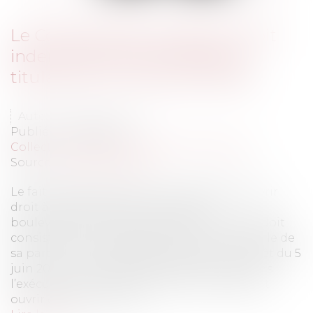
Le Conseil d'Etat recadre le droit
indemnitaire de l'entreprise
titulaire d'un marché à forfait
Auteur : AMON Laurent
Publié le :
25/09/2013
Collectivités
/
Marchés publics
/
Exécution
Source :
www.eurojuris.fr
Le fait de l’administration susceptible d’ouvrir
droit à indemnisation, même sans
bouleversement de l’économie du contrat, doit
consister en une véritable faute contractuelle de
sa part.Le Conseil d’Etat a jugé, dans un arrêt du 5
juin 2013, que les difficultés rencontrées dans
l’exécution d’un marché à forfait ne peuvent
ouvrir droit à indemnit...