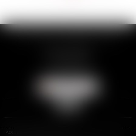
>>
SCP THUAULT, FERRARIS, CORNU
2 Rue de la Banque
89000 AUXERRE
Tél :
03 86 72 09 80
Fax : 03 86 72 09 90
NOUS LOCALISER
ACCUEIL
LE CABINET
L'ÉQUIPE