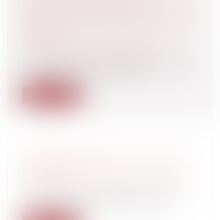
DIRECTEUR GÉNÉRAL OU DU
DIRECTEUR GÉNÉRAL DÉLÉGUÉ DANS
LES SAS
Entreprises
/
Gestion de l'entreprise
/
Communication et vie sociale
Les tiers peuvent se prévaloir à l'égard des
sociétés par actions simplifiée...
Lire la suite
SUR LES CONSÉQUENCES DU REFUS
DE STATUER
Collectivités
/
Marchés publics
/
Exécution
A l’issue d’un marché public de travaux,
l’entrepreneur doit notifier un proj...