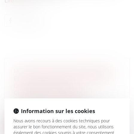
Lire la suite
LES CONDITIONS D'INDEMNISATION
EN CAS D'ÉVICTION À L'ATTRIBUTION
D'UN CONTRAT PUBLIC
Collectivités
/
Marchés publics
/
Contestation et contentieux
Par une décision rendue le 10 juillet 2013,
Information sur les cookies
la Haute juridiction a précisé qu...
Nous avons recours à des cookies techniques pour
Lire la suite
assurer le bon fonctionnement du site, nous utilisons
également des cookies soumis à votre consentement