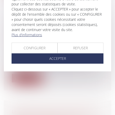
pour collecter des statistiques de visite.
Cliquez ci-dessous sur « ACCEPTER » pour accepter le
dépôt de l'ensemble des cookies ou sur « CONFIGURER
» pour choisir quels cookies nécessitant votre
consentement seront déposés (cookies statistiques),
L'ABANDON DE L'EXCLUSIVITÉ N'EST
avant de continuer votre visite du site.
PAS UNE RUPTURE PARTIELLE DE
Plus d'informations
RELATIONS COMMERCIALES
Entreprises
/
Marketing et ventes
/
CONFIGURER
REFUSER
Contrats commerciaux/ distribution
L'abandon réciproque de l'exclusivité
ACCEPTER
commerciale conformément aux
stipulatio...
Lire la suite
LE POUVOIR VIS À VIS DES TIERS DU