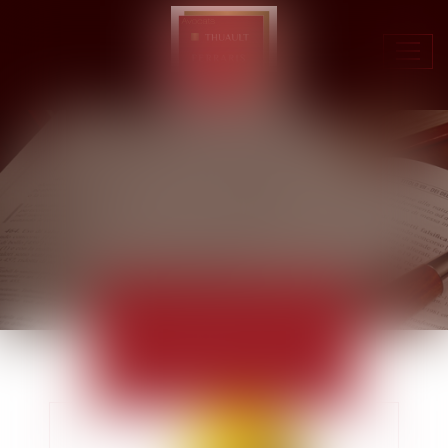
Ouvr
le
men
ACTUALITÉS
EUROJURIS