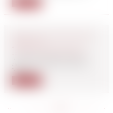
Lire la suite
TRAVAIL DE NUIT: SEPHORA DEVRA
FERMER À 21H
Entreprises
/
Marketing et ventes
/
Contrats commerciaux/ distribution
La chaîne de magasins de vente de
parfums et de produits cosmétiques
Sephora...
Lire la suite
<<
<
...
557
558
559
560
561
562
563
...
>