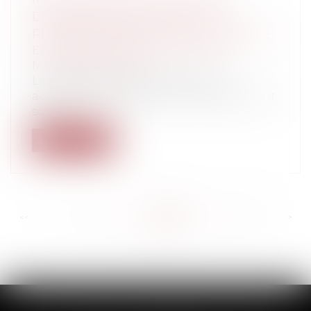
DISPOSITIONS RELATIVES À LA
RÉMUNÉRATION POUR COPIE PRIVÉE
Entreprises
/
Marketing et ventes
/
Marques et brevets
Les modalités d’information des
acquéreurs de supports d’enregistrement
soumi...
Lire la suite
<<
<
...
541
542
543
544
545
546
547
...
>
>>