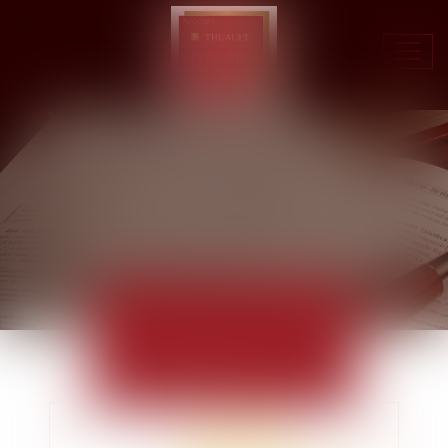
Ouvr
le
men
ACTUALITÉS
EUROJURIS