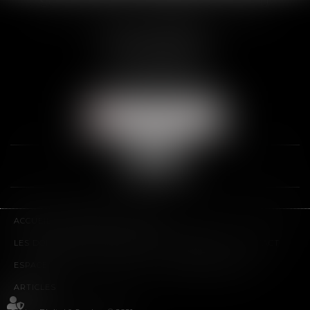
SCP THUAULT, FERRARIS, CORNU
2 Rue de la Banque
89000 AUXERRE
Tél :
03 86 72 09 80
Fax : 03 86 72 09 90
NOUS LOCALISER
ACCUEIL
LE CABINET
L'ÉQUIPE
LES DOMAINES D'INTERVENTION
HONORAIRES
CONTACT
ESPACE CLIENT
PLAN DU SITE
MENTIONS LÉGALES
ARTICLES