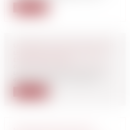
Lire la suite
LANCEMENT DE NET-PARTICULIER.FR :
LE PORTAIL OFFICIEL DE L’EMPLOI
ENTRE PARTICULIERS
Particuliers
/
Emploi
/
Contrat de travail
Le site internet net-particulier.fr vient
d'être mis en ligne. Ce nouveau por...
Lire la suite
MESURES D'APPLICATION DES