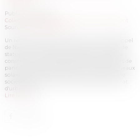
Publié le :
17/12/2013
Collectivités
/
Environnement
/
Environnement
Source :
www.eurojuris.fr
Un récent arrêt de la Cour Administrative d'Appel
de Nantes du 25 octobre 2013 a eu l'occasion de
statuer sur les conditions d'autorisation de la
construction de serres de production coiffées de
panneaux photovoltaïques en zone NC.Panneaux
solaires sur serres en zone NC En l'espèce, une
société avait déposé une demande de certificat
d'urbanisme...
Lire la suite