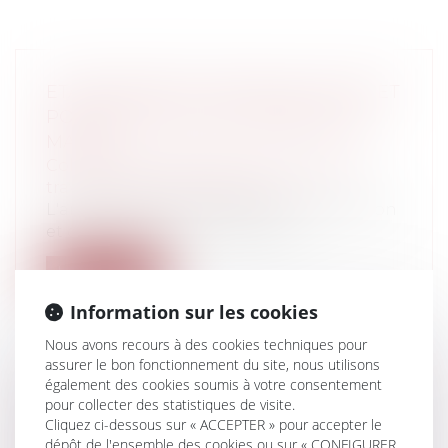
ETABLISSEMENT MENAÇANT RUINE ET
POUVOIR DE POLICE GÉNÉRALE DU
MAIRE
Collectivités
/
Urbanisme
/
Ouvrages et
travaux publics/Construction
L'article L. 511-2 du code de la construction
et de l'habitation, permet au m...
Lire la suite
Information sur les cookies
Nous avons recours à des cookies techniques pour
assurer le bon fonctionnement du site, nous utilisons
également des cookies soumis à votre consentement
LE MAÎTRE D'OUVRAGE NE PEUT
pour collecter des statistiques de visite.
Cliquez ci-dessous sur « ACCEPTER » pour accepter le
RÉCLAMER AU TITULAIRE DES
dépôt de l'ensemble des cookies ou sur « CONFIGURER