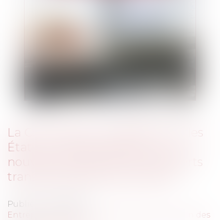
La Commission européenne et les
États-Unis s’accordent sur un
nouveau cadre pour les transferts
transatlantiques de données
Publié le :
15/02/2016
Entreprises
/
Gestion de l'entreprise
/
Gestion des