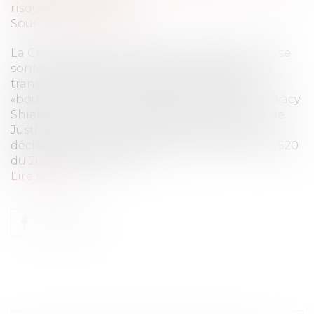
risques et sécurité
Source :
www.eurojuris.fr
La Commission européenne et les États-Unis se
sont accordés sur un nouveau cadre pour les
transferts transatlantiques de données, le
«bouclier vie privée UE-États-Unis» (EU-US Privacy
Shield).On sait que le 6 octobre 2015, la Cour de
Justice de l’Union Européenne a annulé la
décision de la commission européenne 2000/520
du 26 juillet 2000 qui re...
Lire la suite