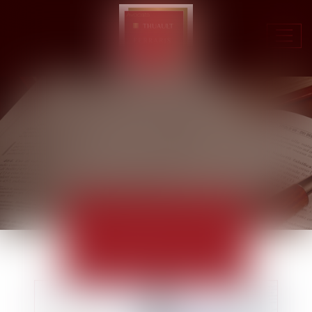
Ouvr
le
men
ACTUALITÉS
EUROJURIS