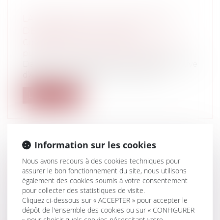
LA PROTECTION FONCTIONNELLE -
DERNIÈRES ÉVOLUTIONS
Collectivités
/
Services publics
/
Fonction
publique / Personnel administratif
Dans deux arrêts de la Cour Administrative
d’Appel de Bordeaux du 22 juin 201...
Lire la suite
Information sur les cookies
COMITÉ D’ENTREPRISE ET SYNDICAT :
Nous avons recours à des cookies techniques pour
assurer le bon fonctionnement du site, nous utilisons
CHACUN SES MISSIONS !
également des cookies soumis à votre consentement
Entreprises
/
Gestion de l'entreprise
/
pour collecter des statistiques de visite.
Communication et vie sociale
Cliquez ci-dessous sur « ACCEPTER » pour accepter le
On sait qu’un contrat ne peut
dépôt de l'ensemble des cookies ou sur « CONFIGURER
juridiquement, engager que les parties
» pour choisir quels cookies nécessitant votre