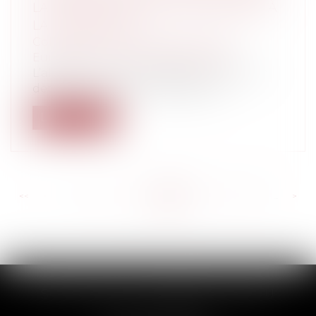
LA RETRAITE N’EST PAS CONTRAIRE À
LA CONVENTION
Collectivités
/
International
/
Droit
Européen / Droit communautaire
L’affaire concerne l’obligation faite à un
détenu ayant atteint l’âge de la r...
Lire la suite
<<
<
...
431
432
433
434
435
436
437
...
>
>>
SCP THUAULT, FERRARIS, CORNU