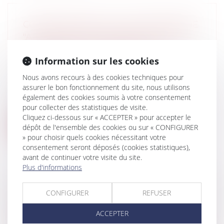
COMPTE-RENDU DE LA TABLE RONDE
"APAISER POUR GAGNER", CONGRÈS
EUROJURIS DE STRASBOURG
Information sur les cookies
Entreprises
/
Contentieux
/
Justice
commerciale
Nous avons recours à des cookies techniques pour
Afin de conserver des relations
assurer le bon fonctionnement du site, nous utilisons
commerciales avec son adversaire qui
également des cookies soumis à votre consentement
auraient...
pour collecter des statistiques de visite.
Cliquez ci-dessous sur « ACCEPTER » pour accepter le
Lire la suite
dépôt de l'ensemble des cookies ou sur « CONFIGURER
» pour choisir quels cookies nécessitant votre
consentement seront déposés (cookies statistiques),
avant de continuer votre visite du site.
Plus d'informations
QUAND LES TRANSACTIONS
CONFIGURER
REFUSER
FINANCIÈRES SE MÊLENT AUX
ACCEPTER
EMBARGOS ETATS-UNIENS