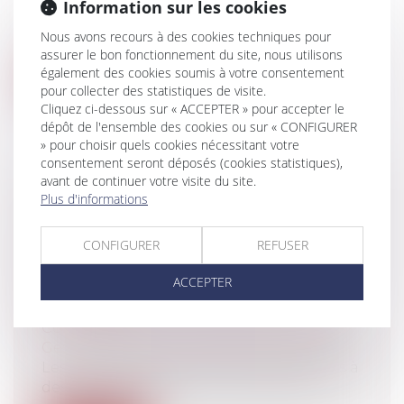
Communication et vie sociale
Information sur les cookies
Dans un arrêt rendu le 15 janvier 2020, la
Nous avons recours à des cookies techniques pour
Cour de cassation considère que la...
assurer le bon fonctionnement du site, nous utilisons
également des cookies soumis à votre consentement
Lire la suite
pour collecter des statistiques de visite.
Cliquez ci-dessous sur « ACCEPTER » pour accepter le
dépôt de l'ensemble des cookies ou sur « CONFIGURER
» pour choisir quels cookies nécessitant votre
consentement seront déposés (cookies statistiques),
avant de continuer votre visite du site.
LES CONTRAINTES NE SONT PAS DES
Plus d'informations
JUGEMENTS …ET SONT DONC
SOUMISES À LA PRESCRIPTION
CONFIGURER
REFUSER
TRIENNALE !
ACCEPTER
Entreprises
/
Contentieux
/
Voies
d'exécution
Collectivités
/
Finances locales
/
Fiscalité/
Gestion de fait/ Chambre des Comptes
Les contraintes ne sont pas assimilables à
des jugements (et encore moins des...