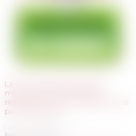
La CNIL met en demeure le
ministère de l’Économie de
régulariser le fichier SIRENE utilisé
par les douanes
Auteur : HARDOUIN Maxime
Publié le :
10/05/2023