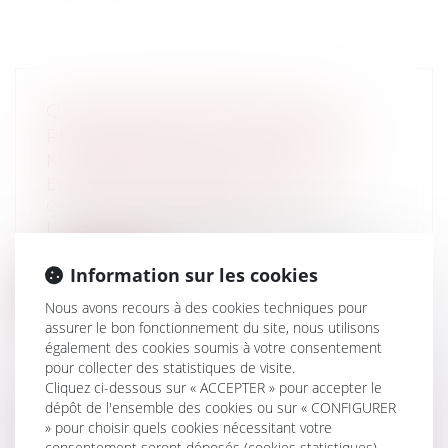
QUELQUES PRÉCISIONS SUR LA
RESPONSABILITÉ DE L'ASSISTANT À
MAITRISE D'OUVRAGE (AMO)
Entreprises
/
Gestion de l'entreprise
/
Construction Immobilier
L’arrêt qui a été rendu par la 3ème
Chambre civile de la Cour de cassation le...
Information sur les cookies
Lire la suite
Nous avons recours à des cookies techniques pour
assurer le bon fonctionnement du site, nous utilisons
également des cookies soumis à votre consentement
pour collecter des statistiques de visite.
Cliquez ci-dessous sur « ACCEPTER » pour accepter le
dépôt de l'ensemble des cookies ou sur « CONFIGURER
PEUT-ON ACHETER EN VIAGER À UNE
» pour choisir quels cookies nécessitant votre
consentement seront déposés (cookies statistiques),