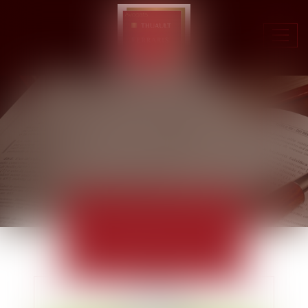
Ouvr
le
men
ACTUALITÉS
EUROJURIS