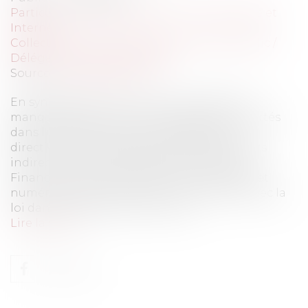
Particuliers
/
Consommation
/
Informatique et
Internet
Collectivités
/
Services publics
/
Service public /
Délégation de service public
Source :
www.eurojuris.fr
En synthèse, la CNIL a mis en lumière des
manquements à la loi Informatique et Libertés
dans l'utilisation du fichier SIRENE par la
direction générale des douanes et des droits
indirects. Le ministère de l’Économie, des
Finances et de la Souveraineté industrielle et
numérique doit se mettre en conformité avec la
loi dans un délai de six mois sou...
Lire la suite