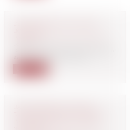
L'ENCADREMENT DES LOYERS À
BORDEAUX
Particuliers
/
Patrimoine
/
Immobilier /
Logement
Depuis 2018 et jusqu’en 2026, le législateur
est venu encadrer la fixation de...
Lire la suite
BAIL COMMERCIAL ET DÉFAUT
D'IMMATRICULATION AU TITRE DE
L'ACTIVITÉ EXERCÉE, UN RAPPEL
NÉCESSAIRE