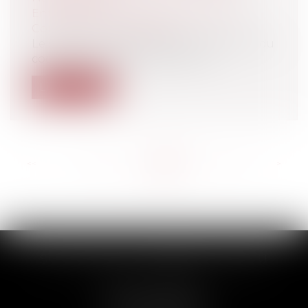
Entreprises
/
Gestion de l'entreprise
/
Construction Immobilier
Le statut protecteur de l’article L 145-1-1 du
code de commerce (chapitre V d...
Lire la suite
<<
<
...
135
136
137
138
139
140
141
...
>
>>
SCP THUAULT, FERRARIS, CORNU
2 Rue de la Banque
89000 AUXERRE