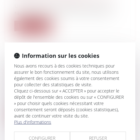
Une Circulaire en date du 19 juin 2013
rappelle les sanctions encourues par l...
Lire la suite
Information sur les cookies
Nous avons recours à des cookies techniques pour
LA CROATIE DEVIENT LE 28ÈME
assurer le bon fonctionnement du site, nous utilisons
MEMBRE DE L'UNION EUROPÉENNE
également des cookies soumis à votre consentement
Collectivités
/
International
/
Droit
pour collecter des statistiques de visite.
Européen / Droit communautaire
Cliquez ci-dessous sur « ACCEPTER » pour accepter le
La Croatie est devenue ce 1er juillet 2013 le
dépôt de l'ensemble des cookies ou sur « CONFIGURER
28ème État de l'Union Européenn...
» pour choisir quels cookies nécessitant votre
consentement seront déposés (cookies statistiques),
Lire la suite
avant de continuer votre visite du site.
Plus d'informations
CONFIGURER
REFUSER