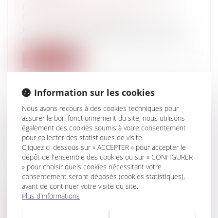
Entreprises
/
Ressources humaines
/
Discipline et licenciement
Par une décision du 18 décembre 2024
(CE, 1re et 4e chambres réunies, n°47364...
Lire la suite
Information sur les cookies
Nous avons recours à des cookies techniques pour
assurer le bon fonctionnement du site, nous utilisons
DONNÉES PERSONNELLES : QUI EST
également des cookies soumis à votre consentement
RECEVABLE À SAISIR LA CNIL ?
pour collecter des statistiques de visite.
Cliquez ci-dessous sur « ACCEPTER » pour accepter le
Particuliers
/
Consommation
/
Procédures
dépôt de l'ensemble des cookies ou sur « CONFIGURER
Collectivités
/
Contentieux
/
Tribunal
» pour choisir quels cookies nécessitant votre
administratif/ Procédure administrative
consentement seront déposés (cookies statistiques),
Le Conseil d’État répond dans un arrêt du
avant de continuer votre visite du site.
20 février 2025, n°493843. Le c...
Plus d'informations
Lire la suite