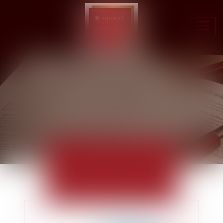
Ouvr
le
men
ACTUALITÉS
EUROJURIS