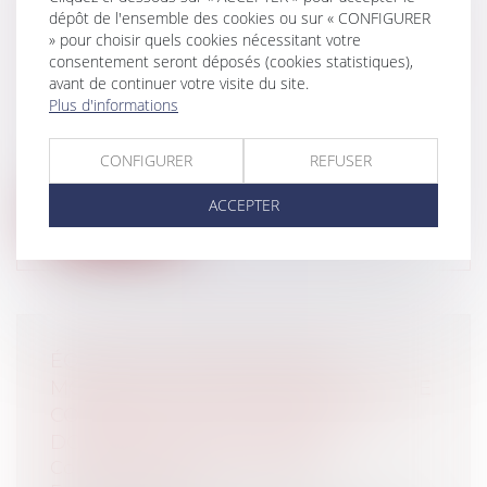
dépôt de l'ensemble des cookies ou sur « CONFIGURER
"RACHAT DE PATIENTÈLE" NE
» pour choisir quels cookies nécessitant votre
CONSTITUE PAS UN MANQUEMENT DE
consentement seront déposés (cookies statistiques),
DÉONTOLOGIE
avant de continuer votre visite du site.
Entreprises
/
Vie de l'entreprise
/
Cession
Plus d'informations
d'entreprise
L’article R. 4312-25 du code de santé
CONFIGURER
REFUSER
publique, dispose que : « Les infirmi...
ACCEPTER
Lire la suite
ÉOLIEN ET DOMAINE PUBLIC :
MODALITÉS DE CONTESTATION D'UNE
CONVENTION D'OCCUPATION DU
DOMAINE PUBLIC ROUTIER
Collectivités
/
Environnement
/