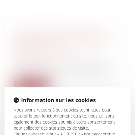
VOUS NE POUVEZ PAS UTILISER
LIBREMENT LES DOCUMENTS REÇUS
DE VOTRE AVOCAT
Entreprises
/
Contentieux
/
Justice
commerciale
Dans un arrêt du 16 novembre 2022 (n° 21-
17338), la chambre commerciale de la...
Lire la suite
Information sur les cookies
Nous avons recours à des cookies techniques pour
assurer le bon fonctionnement du site, nous utilisons
également des cookies soumis à votre consentement
DÉONTOLOGIE DES INFIRMIERS :
pour collecter des statistiques de visite.
L'ÉCHEC DE POURPARLERS DE
Cliquez ci-dessous sur « ACCEPTER » pour accepter le