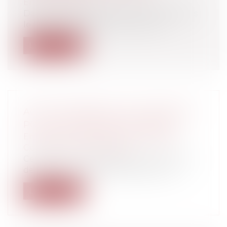
Environnement
Dans un arrêt rendu le 2 février 2023 sous
le numéro 22 LY 00 917, la cour ad...
Lire la suite
AGENT IMMOBILIER : PAS D’AMENDE
POUR L’INTERMÉDIAIRE AIRBNB
Entreprises
/
Gestion de l'entreprise
/
Construction Immobilier
Certaines municipalités ont fait le choix
de lutter contre le développement d...
Lire la suite