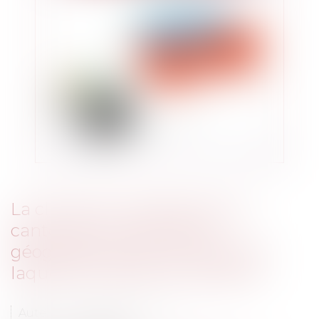
La clause de mobilité doit se
cantonner au périmètre
géographique de l’entreprise à
laquelle le salarié est rattaché
Auteur : FOURCROY Sefana