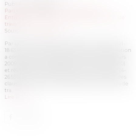
Publié le :
06/03/2023
Particuliers
/
Emploi
/
Contrat de travail
Entreprises
/
Ressources humaines
/
Contrat de
travail
Source :
www.eurojuris.fr
Par un arrêt en date du 14 décembre 2022 (n°21-
18.633), la Chambre sociale de la Cour de cassation
a confirmé une jurisprudence constante depuis
2009 (Cass.Soc, 23 septembre 2009 n°04-44.200)
et réaffirmée en 2016 (Cass.soc., 19 mai 2016, n°14-
26.556) concernant les conditions de validité des
clauses de mobilité insérées dans les contrats de
tra...
Lire la suite