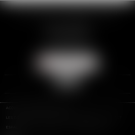
SCP THUAULT, FERRARIS, CORNU
2 Rue de la Banque
89000 AUXERRE
Tél :
03 86 72 09 80
Fax : 03 86 72 09 90
NOUS LOCALISER
ACCUEIL
LE CABINET
L'ÉQUIPE
LES DOMAINES D'INTERVENTION
HONORAIRES
CONTACT
ESPACE CLIENT
PLAN DU SITE
MENTIONS LÉGALES