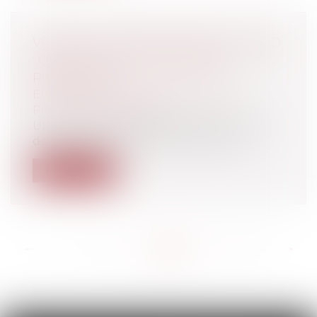
VENTE DE FICHIERS CLIENTS ET RGPD
: QUELLES SONT LES RÈGLES À
RESPECTER ?
Entreprises
/
Marketing et ventes
/
Publicité/ marketing
Une peur bleue a frappé certains clients
de la société Camaïeu lorsque, dans...
Lire la suite
<<
<
...
141
142
143
144
145
146
147
...
>
>>