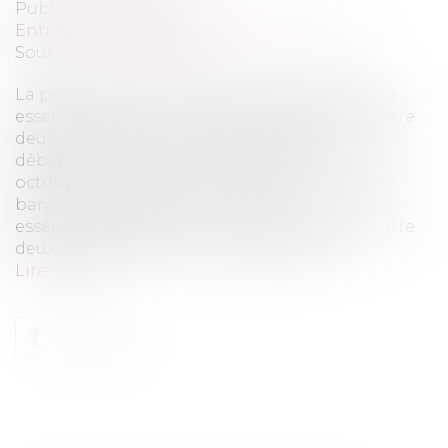
Publié le :
10/01/2012
Entreprises
/
Finances
/
Banque et finance
Source :
www.eurojuris.fr
La pratique bancaire des dates de valeur qui a
essentiellement pour origine, le décalage entre
deux événements, a suscité de longs
débats.Chèque et date de valeurCass. com, 25
octobre 2011 (pourvoi n° 10-23.397) La pratique
bancaire des dates de valeur qui a
essentiellement pour origine, le décalage entre
deux événements, à savoir la date de l'o...
Lire la suite