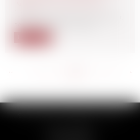
Particuliers
/
Santé
/
Responsabilité
médicale
Le Conseil d'Etat refusait, jusqu'à présent,
de retenir la faute dans l'organ...
Lire la suite
<<
<
...
688
689
690
691
692
693
694
...
>
>>
SCP THUAULT, FERRARIS, CORNU
2 Rue de la Banque
89000 AUXERRE