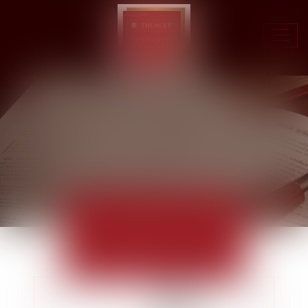
Ouvr
le
men
ACTUALITÉS
EUROJURIS