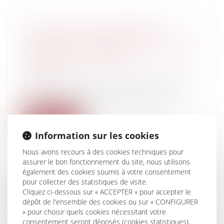
PARUTION DE L'ORDONNANCE
CLARIFIANT LA RÉGLEMENTATION DES
RÉSERVES NATURELLES
Collectivités
/
Environnement
/
Principes
généraux
Prise en application de la loi Grenelle 2,
l'ordonnance simplifiant la réglem...
Lire la suite
Information sur les cookies
Nous avons recours à des cookies techniques pour
assurer le bon fonctionnement du site, nous utilisons
également des cookies soumis à votre consentement
pour collecter des statistiques de visite.
CONTREFAÇON DE CHÈQUES ET
Cliquez ci-dessous sur « ACCEPTER » pour accepter le
ABSENCE DE RESPONSABILITÉ DU
dépôt de l'ensemble des cookies ou sur « CONFIGURER
BANQUIER
» pour choisir quels cookies nécessitant votre
Particuliers
/
Consommation
/
Contrats de
consentement seront déposés (cookies statistiques),