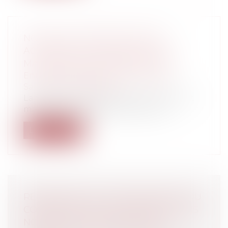
NOUVELLE TARIFICATION DES
ACCIDENTS DU TRAVAIL ET DES
MALADIES PROFESSIONNELLES
Entreprises
/
Ressources humaines
/
Salaires et avantages
La tarification des accidents du travail et
maladies professionnelles a évolu...
Lire la suite
REVIREMENT DE JURISPRUDENCE DU
CONSEIL D'ETAT SUR LES INFECTIONS
NOSOCOMIALES ENDOGÈNES