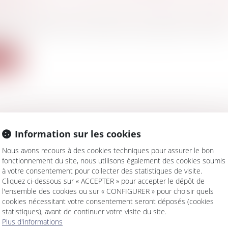
RAT ?
s
/
Marketing et ventes
/
Contrats commerciaux/ distri
t remarqué du 3 juin 2026 (Cour de cassation, chambr
,...
ite
ANTS AGRICOLES : QUAND DEMANDER L’AIDE
Information sur les cookies
DE GNR ?
Nous avons recours à des cookies techniques pour assurer le bon
fonctionnement du site, nous utilisons également des cookies soumis
uxquelles les exploitants agricoles peuvent demander 
à votre consentement pour collecter des statistiques de visite.
Cliquez ci-dessous sur « ACCEPTER » pour accepter le dépôt de
l'ensemble des cookies ou sur « CONFIGURER » pour choisir quels
ite
cookies nécessitant votre consentement seront déposés (cookies
statistiques), avant de continuer votre visite du site.
Plus d'informations