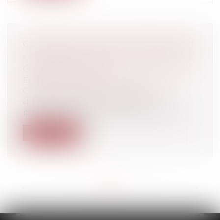
COMMENT QUITTER DIGNEMENT SON
« EX-ASSOCIÉ TOXIQUE » EN MATIÈRE
CONTRACTUELLE ?
Entreprises
/
Gestion de l'entreprise
/
Gestion des risques et sécurité
«Prudentia mater securitatis» («la
prudence est la mère de la sûreté »), dixi...
Lire la suite
<<
<
...
12
13
14
15
16
17
18
...
>
>>