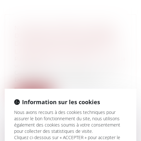
NULLITÉ DU CONTRAT DE LOUAGE
D’OUVRAGE DU FAIT DE L’ABSENCE
DE MENTION DES DISPOSITIONS DE
L’ARTICLE 1792 DU CODE CIVIL
Particuliers
/
Consommation
/
Contrats de
vente / Prêts
Cass, 1ère civ, 8 octobre 2025, n°24-13.232
Dans le cadre d’un démarchage...
Lire la suite
Information sur les cookies
Nous avons recours à des cookies techniques pour
assurer le bon fonctionnement du site, nous utilisons
également des cookies soumis à votre consentement
pour collecter des statistiques de visite.
LA COUR DE CASSATION CONFIRME
Cliquez ci-dessous sur « ACCEPTER » pour accepter le