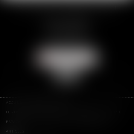
SCP THUAULT, FERRARIS, CORNU
2 Rue de la Banque
89000 AUXERRE
Tél :
03 86 72 09 80
Fax : 03 86 72 09 90
NOUS LOCALISER
ACCUEIL
LE CABINET
L'ÉQUIPE
LES DOMAINES D'INTERVENTION
HONORAIRES
CONTACT
ESPACE CLIENT
PLAN DU SITE
MENTIONS LÉGALES
ARTICLES