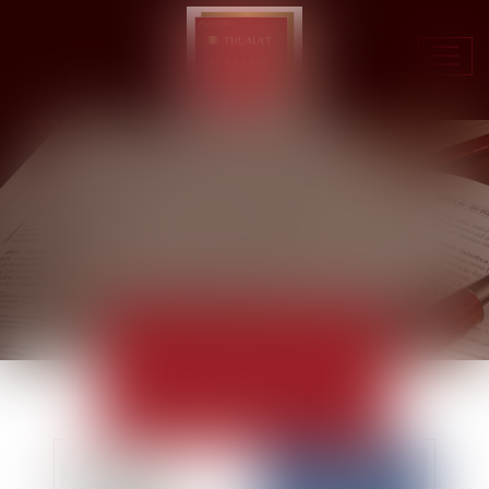
Ouvr
le
men
ACTUALITÉS
EUROJURIS