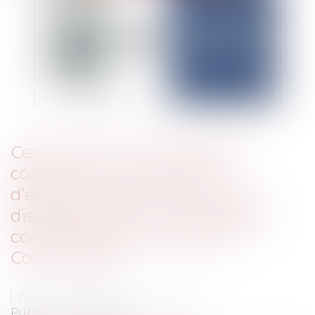
Cession d’un contrat d’agent
commercial : entre refus
d’exonération de plus-value et
dispense de TVA – une frontière
conceptuelle précisée par le
Conseil d’État
Auteur : Delahousse Christophe
Publié le :
19/02/2026