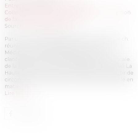
Entreprises
/
Finances
/
Fiscalité
Collectivités
/
Finances locales
/
Fiscalité/ Gestion
de fait/ Chambre des Comptes
Source :
www.eurojuris.fr
Par un arrêt du 3 décembre 2025 (CE, 3e et 8e ch.
réunies, n° 465406 et 465782, min. c/ Sté JFL
Médical), le Conseil d’État apporte une
clarification bienvenue sur la qualification fiscale
de la cession d’un contrat d’agent commercial. La
Haute juridiction distingue nettement, à partir de
circonstances identiques, le régime applicable en
matièr...
Lire la suite