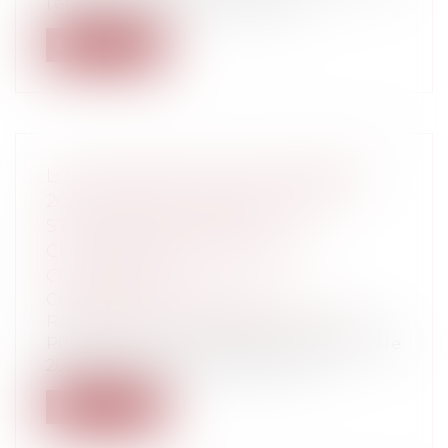
l’entreprise comme en dehors....
Lire la suite
LOI N° 2025-1249 DU 22 DÉCEMBRE
2025 PORTANT CRÉATION D'UN
STATUT DE L'ÉLU LOCAL :
CLARIFICATIONS PÉNALES ET
CODIFICATION
Collectivités
/
Contentieux
/
Responsabilité civile et pénale de l'élu
Publiée au Journal officiel du 23 décembre
2025, la loi portant création d'un...
Lire la suite