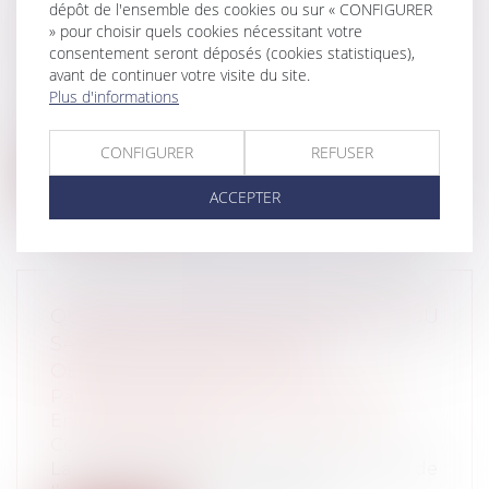
L’ABSENCE D’EXISTENCE D’UN « DROIT
dépôt de l'ensemble des cookies ou sur « CONFIGURER
DE CORRECTION PARENTALE »
» pour choisir quels cookies nécessitant votre
consentement seront déposés (cookies statistiques),
Particuliers
/
Famille
/
Enfants
avant de continuer votre visite du site.
Un arrêt évident mais néanmoins
Plus d'informations
nécessaire : Cour de cassation, criminelle,
C...
CONFIGURER
REFUSER
Lire la suite
ACCEPTER
QUAND LA LIBERTÉ D’EXPRESSION DU
SALARIÉ SE HEURTE À SON
OBLIGATION DE LOYAUTÉ
Particuliers
/
Emploi
/
Contrat de travail
Entreprises
/
Ressources humaines
/
Contrat de travail
La parole est libre. C’est certain. Au sein de