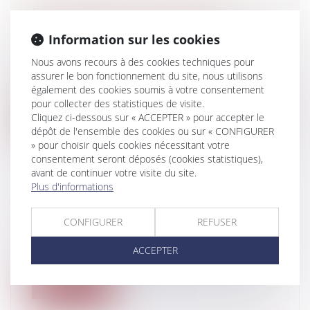
PUBLICATION DU DÉCRET SUR
L'ENCADREMENT DES LOYERS
Information sur les cookies
Particuliers
/
Patrimoine
/
Immobilier /
Nous avons recours à des cookies techniques pour
Logement
assurer le bon fonctionnement du site, nous utilisons
Le décret relatif à l'encadrement des
également des cookies soumis à votre consentement
loyers a été publié au Journal Officiel...
pour collecter des statistiques de visite.
Cliquez ci-dessous sur « ACCEPTER » pour accepter le
Lire la suite
dépôt de l'ensemble des cookies ou sur « CONFIGURER
» pour choisir quels cookies nécessitant votre
consentement seront déposés (cookies statistiques),
avant de continuer votre visite du site.
Plus d'informations
QPC ET HARCÈLEMENT : ACTUALITÉ
CONFIGURER
REFUSER
Particuliers
/
Civil / Pénal
/
Victimes
Un nouveau texte sur le harcèlement
ACCEPTER
sexuel vient d’être voté à l’unanimité au...
Lire la suite