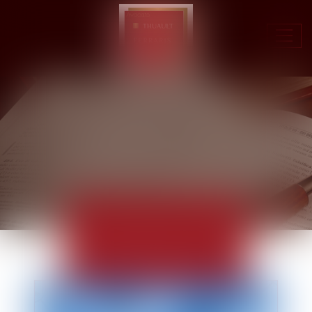
Ouvr
le
men
ACTUALITÉS
EUROJURIS