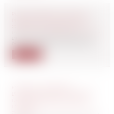
POINT DE DÉPART DU DÉLAI DE
PRESCRIPTION DE L'ART L.137-2 DU
CODE DE LA CONSOMMATION
Particuliers
/
Consommation
/
Procédures
L'action du prêteur immobilier contre
l'emprunteur défaillant se prescrit par...
Lire la suite
FOOTBALL, VIOLENCES ET
L'INTERDICTION DE DÉPLACEMENT
DES SUPPORTERS DE CLUBS DE
FOOTBALL
Collectivités
/
Environnement
/
Principes