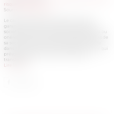
risques et sécurité
Source :
www.eurojuris.fr
Le cautionnement par une filiale donné en
garantie d’un prêt accordé par un tiers à la
société-mère est-il un acte à caractère gratuit ou
onéreux ?Cautionnement d’une filiale vis-à-vis de
sa société mère L’intérêt de la question réside
dans l’article L.632-1 I 1° du code de commerce qui
prévoit la nullité des actes à titre gratuit
translatifs d...
Lire la suite