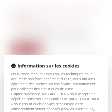
LE CADRE DIRIGEANT DOIT VRAIMENT
DIRIGER
Entreprises
/
Ressources humaines
/
Contrat de travail
Dans un arrêt du 26 novembre 2013, la
Cour de cassation vient confirmer sa ju...
Lire la suite
Information sur les cookies
Nous avons recours à des cookies techniques pour
assurer le bon fonctionnement du site, nous utilisons
NATURE DES RECETTES ÉLECTORALES
également des cookies soumis à votre consentement
DEVANT ÊTRE INTÉGRÉES DANS LE
pour collecter des statistiques de visite.
Cliquez ci-dessous sur « ACCEPTER » pour accepter le
COMPTE DE CAMPAGNE
dépôt de l'ensemble des cookies ou sur « CONFIGURER
Collectivités
/
Services publics
/
Fonction
» pour choisir quels cookies nécessitant votre
publique / Personnel administratif
consentement seront déposés (cookies statistiques),
Chaque candidat tête de liste soumis au