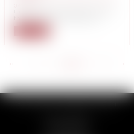
généraux
L’année 2013, dans les stades de football
français, a été émaillée de plusieu...
Lire la suite
<<
<
...
536
537
538
539
540
541
542
...
>
>>
SCP THUAULT, FERRARIS, CORNU
2 Rue de la Banque
89000 AUXERRE
Tél :
03 86 72 09 80