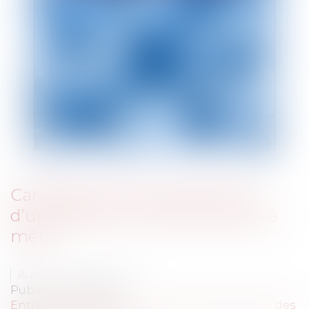
Caractère du cautionnement
d’une filiale vis-à-vis de sa société
mère
Auteur : IFL-AVOCATS
Publié le :
21/01/2014
Entreprises
/
Gestion de l'entreprise
/
Gestion des