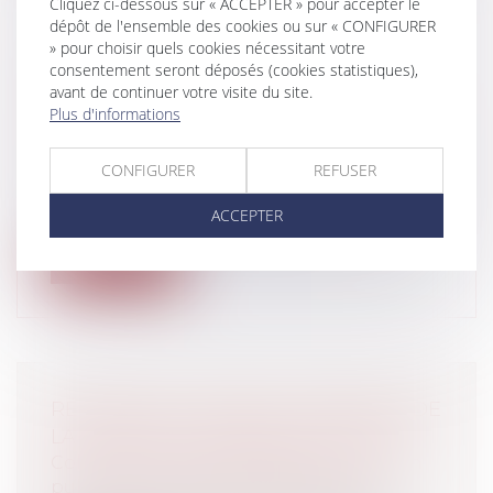
Cliquez ci-dessous sur « ACCEPTER » pour accepter le
dépôt de l'ensemble des cookies ou sur « CONFIGURER
» pour choisir quels cookies nécessitant votre
ENTENTE SUR LES COÛTS DES
consentement seront déposés (cookies statistiques),
TRAITEMENTS DES CHÈQUES: LA
avant de continuer votre visite du site.
Plus d'informations
COUR D'APPEL DÉSAVOUE L'AUTORITÉ
DE LA CONCURRENCE
CONFIGURER
REFUSER
Entreprises
/
Finances
/
Banque et finance
La Cour d'Appel de Paris a infirmé, jeudi 23
ACCEPTER
février, la décision prise en 20...
Lire la suite
RÉFORME DU CONSEIL SUPÉRIEUR DE
LA FONCTION PUBLIQUE DE L'ETAT
Collectivités
/
Services publics
/
Fonction
publique / Personnel administratif