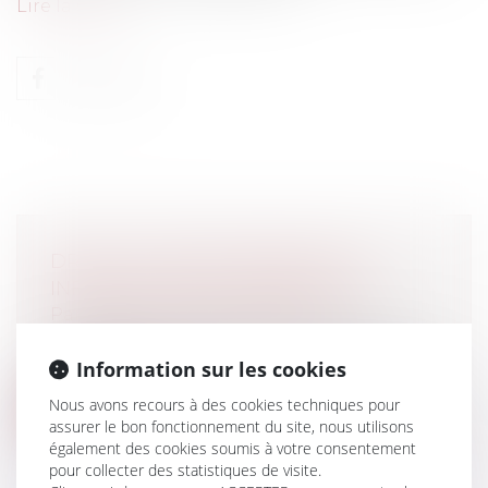
Lire la suite
DROIT AU CONGÉ PARENTAL ET
INFORMATION DE L'EMPLOYEUR
Particuliers
/
Famille
/
Enfants
L'obligation du salarié d'informer son
employeur par lettre recommandée de la...
Information sur les cookies
Nous avons recours à des cookies techniques pour
Lire la suite
assurer le bon fonctionnement du site, nous utilisons
également des cookies soumis à votre consentement
pour collecter des statistiques de visite.