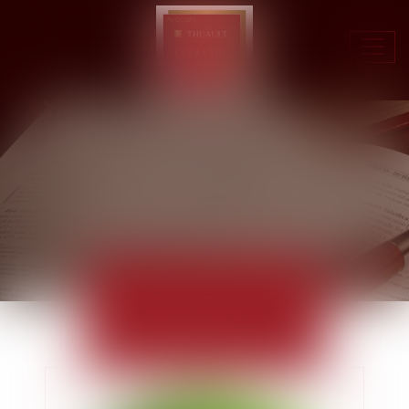
Ouvr
le
men
ACTUALITÉS
EUROJURIS