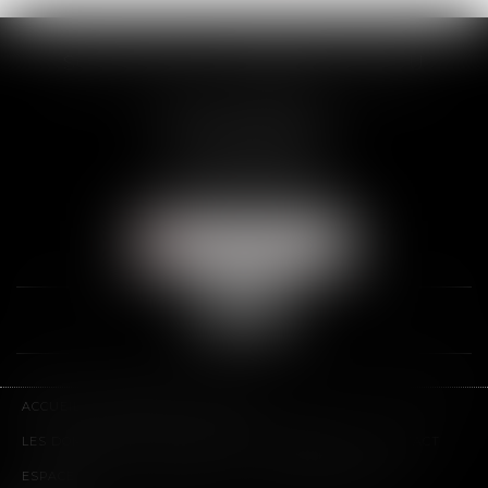
SCP THUAULT, FERRARIS, CORNU
2 Rue de la Banque
89000 AUXERRE
Tél :
03 86 72 09 80
Fax : 03 86 72 09 90
NOUS LOCALISER
ACCUEIL
LE CABINET
L'ÉQUIPE
LES DOMAINES D'INTERVENTION
HONORAIRES
CONTACT
ESPACE CLIENT
PLAN DU SITE
MENTIONS LÉGALES