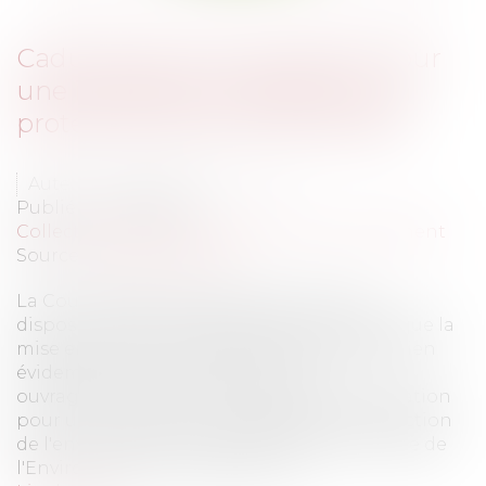
Caducité d'une autorisation pour
une installation classée pour la
protection de l'environnement
Auteur : DROUINEAU Thomas
Publié le :
27/02/2012
Collectivités
/
Environnement
/
Environnement
Source :
www.eurojuris.fr
La Cour d'Appel analyse strictement les
dispositions de l'article R512-38 et rappele que la
mise en service de l'exploitation s'entend bien
évidement de la construction des
ouvrages.Notion de Caducité d'une autorisation
pour une installation classée pour la protection
de l'environnementL'article R512-38 du Code de
l'Environnement, codification à...