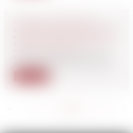
NOUVEAUX FORMULAIRES DE
DEMANDE D'HOMOLOGATION D'UNE
RUPTURE CONVENTIONNELLE DE CDI
Entreprises
/
Ressources humaines
/
Discipline et licenciement
Un arrêté du 8 février 2012 vient de fixer
deux nouveaux modèles de demande d...
Lire la suite
<<
<
...
678
679
680
681
682
683
684
...
>
>>