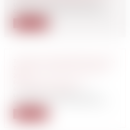
Un décret du 16 février 2012 réforme le
Conseil supérieur de la fonction publ...
Lire la suite
TAXE SUR LA COPIE PRIVÉE POUR LES
TABLETTES À PARTIR DU 1ER MARS
2012
Particuliers
/
Consommation
/
Informatique et Internet
Les tablettes multimédias seront, à
compter du 1er mars 2012, assujetties à l...
Lire la suite