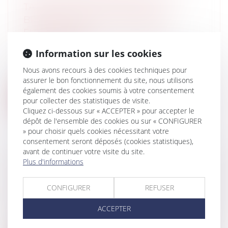
TAXE ANTI-DUMPING SUR LES
BRIQUETS PAR LA COMMISSION
EUROPÉENNE
Entreprises
/
Marketing et ventes
/
Information sur les cookies
Concurrence
La Commission européenne a annoncé
Nous avons recours à des cookies techniques pour
qu’elle allait mettre fin à la taxe anti-d...
assurer le bon fonctionnement du site, nous utilisons
également des cookies soumis à votre consentement
Lire la suite
pour collecter des statistiques de visite.
Cliquez ci-dessous sur « ACCEPTER » pour accepter le
dépôt de l'ensemble des cookies ou sur « CONFIGURER
» pour choisir quels cookies nécessitant votre
consentement seront déposés (cookies statistiques),
avant de continuer votre visite du site.
Plus d'informations
LES ANTENNES DE TÉLÉPHONIE
MOBILE DANS LA TOURMENTE
CONFIGURER
REFUSER
JUDICIAIRE
Particuliers
/
Santé
/
Préjudice corporel
ACCEPTER
En un peu plus d’une année, le droit
applicable à l’implantation des antennes...