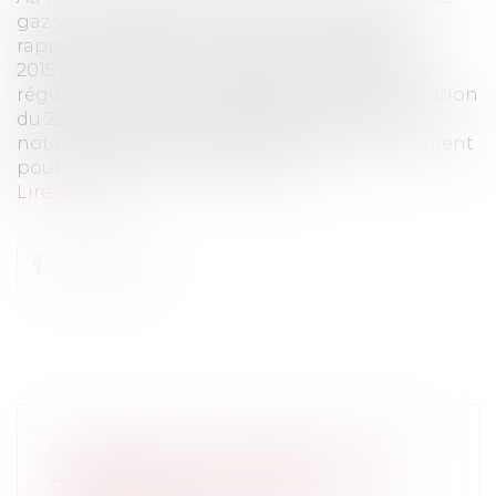
gaz vont baisser en moyenne de 0,18 % par
rapport au barème en vigueur en octobre
2015.C’est ce qu’a annoncé la Commission de
régulation de l’énergie (CRE) dans sa délibération
du 22 octobre 2015.Cette baisse concerne
notamment ceux qui utilisent le gaz uniquement
pour la cuisson (- 0,1 %), ceux qu...
Lire la suite
CONDITION DE TRANSFERT D'UNE
AUTORISATION OU D'UNE