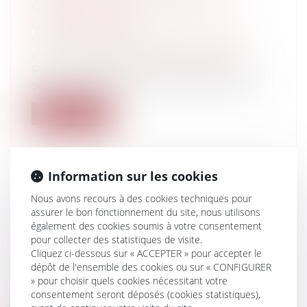
CONVENTION D'OCCUPATION DU
DOMAINE PUBLIC
Collectivités
/
Services publics
/
Service
public / Délégation de service public
Par un arrêt de principe en date du 18
septembre 2015 dont les termes sont ép...
Lire la suite
Information sur les cookies
Nous avons recours à des cookies techniques pour
SCANDALE VOLKSWAGEN, QUELLES
assurer le bon fonctionnement du site, nous utilisons
CONSÉQUENCES POUR VOUS ?
également des cookies soumis à votre consentement
Particuliers
/
Consommation
/
pour collecter des statistiques de visite.
Distribution
Cliquez ci-dessous sur « ACCEPTER » pour accepter le
dépôt de l'ensemble des cookies ou sur « CONFIGURER
Aujourd’hui, nous savons que
» pour choisir quels cookies nécessitant votre
VOLKSWAGEN a installé un logiciel
consentement seront déposés (cookies statistiques),
permettant à s...