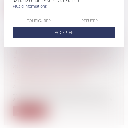
avant de continuer votre visite du site.
Plus d'informations
Lire la suite
CONFIGURER
REFUSER
ACCEPTER
L’ARRÊTÉ DU 9 MAI 2006 RELATIF AUX
NUTRIMENTS POUVANT ÊTRE
EMPLOYÉS DANS LES COMPLÉMENTS
ALIMENTAIRES : UNE NOUVELLE
CONTESTATION EN COURS
Particuliers
/
Consommation
/
Agroalimentaire
Jusqu’en 2006, la seule réglementation
applicable aux compléments alimentaire...
Lire la suite