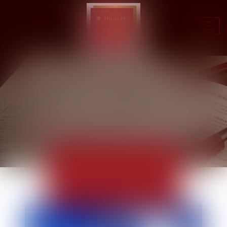
Ouvr
le
men
ACTUALITÉS
EUROJURIS