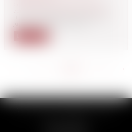
Collectivités
/
Contentieux
/
Tribunal
administratif/ Procédure administrative
Le point de départ du délai fixé par le
juge pour la production, sous...
Lire la suite
<<
<
...
224
225
226
227
228
229
230
...
>
>>
SCP THUAULT, FERRARIS, CORNU
2 Rue de la Banque
89000 AUXERRE