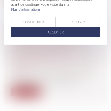
avant de continuer votre visite du site.
Plus d'informations
CONFIGURER
REFUSER
EXPRESSION DES GROUPES
ACCEPTER
D'OPPOSITION : UN ESPACE DOIT
ÊTRE RÉSERVÉ AUX GROUPES
D'OPPOSITION DANS LES
PUBLICATIONS DES COMMUNES DE
1000 HABITANTS ET PLUS
Collectivités
/
Environnement
/
Principes
généraux
L'article L. 2121-27-1 du code général des
collectivités territoriales dispos...
Lire la suite