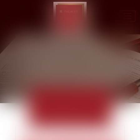
Ouvr
le
men
ACTUALITÉS
EUROJURIS