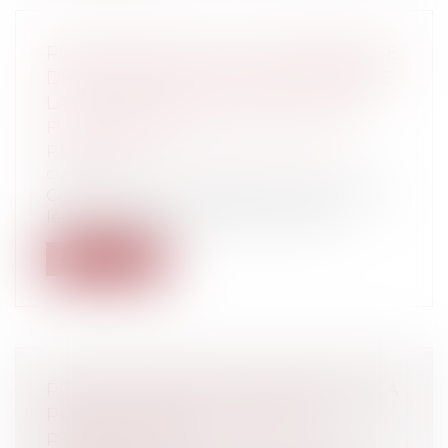
RESPONSABILITÉ D’UN PROPRIÉTAIRE
DE VÉHICULE DANS UN ACCIDENT DE
LA CIRCULATION EN RAISON D’UNE
FUITE D’HUILE
Particuliers
/
Civil / Pénal
/
Permis de
conduire
Comme nous avons déjà eu l’occasion de
le voir auparavant, la Loi du 5 juille...
Lire la suite
POINT DE DÉPART DU DÉLAI POUR LA
PRODUCTION D'UN MÉMOIRE
RÉCAPITULATIF