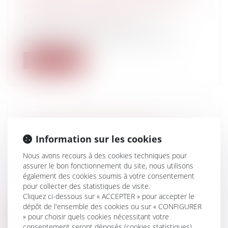
Particuliers
/
Civil / Pénal
/
Procédure
pénale / Procédure civile
« Arthur, où t’as mis le corps ? » S.
Reggiani, 1964, Ed. Canetti En matiè...
Lire la suite
ETAT D'URGENCE SANITAIRE :
Information sur les cookies
QUELLES RÈGLES SONT APPLICABLES
AUX ENTREPRISES EN DIFFICULTÉ ?
Nous avons recours à des cookies techniques pour
Entreprises
/
Contentieux
/
Entreprises en
assurer le bon fonctionnement du site, nous utilisons
également des cookies soumis à votre consentement
difficultés / procédures collectives
pour collecter des statistiques de visite.
Le droit des entreprises en difficulté est
Cliquez ci-dessous sur « ACCEPTER » pour accepter le
temporairement impacté par une sér...
dépôt de l'ensemble des cookies ou sur « CONFIGURER
» pour choisir quels cookies nécessitant votre
Lire la suite
consentement seront déposés (cookies statistiques),