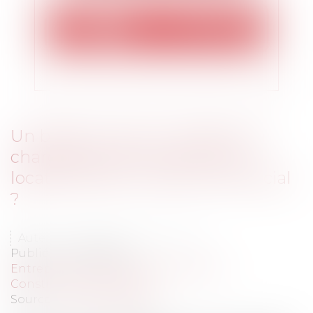
Un bailleur peut-il transférer la
charge de tous les travaux au
locataire dans un bail commercial
?
Auteur : Delahousse Christophe
Publié le :
07/07/2020
Entreprises
/
Gestion de l'entreprise
/
Construction Immobilier
Source :
www.eurojuris.fr