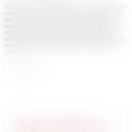
Dans un arrêt du 28/05/2020, la Cour de cassation
confirme que la clause d'un bail commercial par
laquelle le bailleur transfère sur le preneur la
totalité des travaux, n'est pas constitutive d'une
atteinte à son obligation de délivrance de la
chose louée et est donc valable. Quels étaient les
faits ? Par acte sous seing privé en date du 23...
Lire la suite
LE SORT DES PIÈCES PÉNALES
ANNULÉES OU L’ESPRIT DE BADINTER