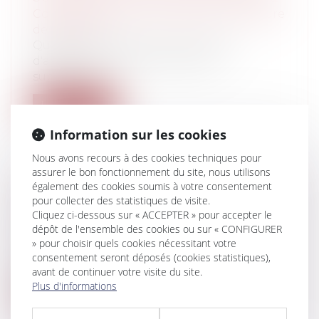
Collectivités
/
Marchés publics
/
Procédure
de passation
Quelle information sur les critères
d'attribution dans les marchés
subséquent...
Lire la suite
Information sur les cookies
Nous avons recours à des cookies techniques pour
assurer le bon fonctionnement du site, nous utilisons
également des cookies soumis à votre consentement
BASE DE DONNÉE DES NOTAIRES
pour collecter des statistiques de visite.
Cliquez ci-dessous sur « ACCEPTER » pour accepter le
Particuliers
/
Patrimoine
/
Immobilier /
dépôt de l'ensemble des cookies ou sur « CONFIGURER
Logement
» pour choisir quels cookies nécessitant votre
Le Décret du 3 septembre 2013 relatif aux
consentement seront déposés (cookies statistiques),
bases de données notariales portant...
avant de continuer votre visite du site.
Plus d'informations
Lire la suite