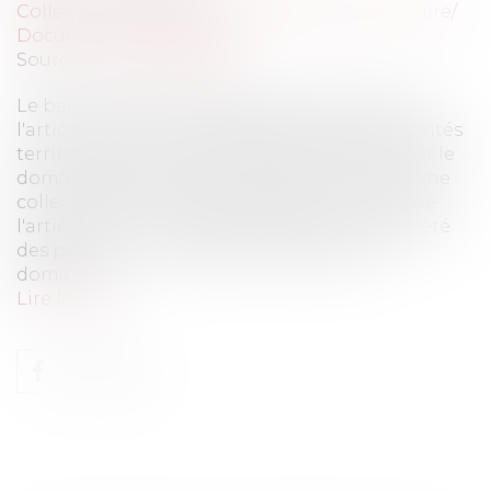
Collectivités
/
Urbanisme
/
Permis de construire/
Documents d'urbanisme
Source :
www.eurojuris.fr
Le bail emphytéotique administratif, prévu à
l'article L 1311 – 2 du code général des collectivités
territoriales, peut aussi bien être consenti sur le
domaine public que sur le domaine privé d'une
collectivité. Sur le domaine public, on sait que
l'article L2121 – 1 du code général de la propriété
des personnes publiques indique que le
domaine...
Lire la suite