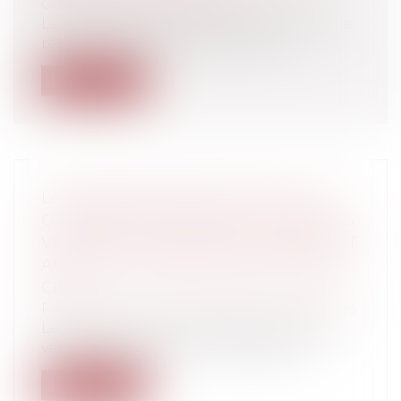
Construction Immobilier
La loi sur les baux commerciaux prévoit la
révision du loyer commercial afin...
Lire la suite
LA GARANTIE D'ÉVICTION EST UNE
GARANTIE APPLICABLE À TOUTES LES
VENTES ET TROUVE SON FONDEMENT
AUX ARTICLES 1625 ET 1626 DU CODE
CIVIL
Particuliers
/
Consommation
/
Procédures
Le premier de ces textes dispose que le
vendeur doit garantir à l'acquéreur «...
Lire la suite