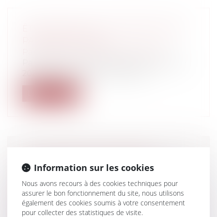
ÊTRE TÉMOIN D’UN ATTENTAT N’EST
PAS ÊTRE VICTIME
Particuliers
/
Civil / Pénal
/
Victimes
Par plusieurs arrêts rendus le 27 octobre
2022 (n°21-24.424, 21-24.425 et 21....
Lire la suite
UN PRATICIEN D'UN SERVICE
Information sur les cookies
D'URGENCE NE PEUT REFUSER DE
PROCÉDER À L'EXAMEN D'UN
Nous avons recours à des cookies techniques pour
PATIENT, AU MOTIF QUE
assurer le bon fonctionnement du site, nous utilisons
également des cookies soumis à votre consentement
L'ÉTABLISSEMENT NE PEUT ASSURER
pour collecter des statistiques de visite.