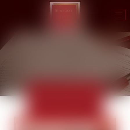
Ouvr
le
men
ACTUALITÉS
EUROJURIS