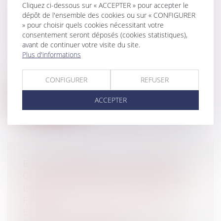
INTÉGRALEMENT LA PRISE EN
Cliquez ci-dessous sur « ACCEPTER » pour accepter le
CHARGE
dépôt de l'ensemble des cookies ou sur « CONFIGURER
Particuliers
/
Santé
/
Responsabilité
» pour choisir quels cookies nécessitant votre
consentement seront déposés (cookies statistiques),
médicale
avant de continuer votre visite du site.
Collectivités
/
Contentieux
/
Plus d'informations
Responsabilité administrative
L’article R. 4127-9 du code de la santé
publique, dispose que : « Tout médeci...
CONFIGURER
REFUSER
Lire la suite
ACCEPTER
BAIL COMMERCIAL, NULLITÉ DE LA
CLAUSE D'INDEXATION DES LOYERS :
LA COUR DE CASSATION RÉSISTE
FERME
Entreprises
/
Gestion de l'entreprise
/