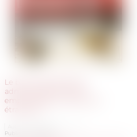
Le bail emphytéotique
administratif et le bail
emphytéotique : des frères
étrangers ?
Auteur : DROUINEAU Thomas
Publié le :
12/01/2023