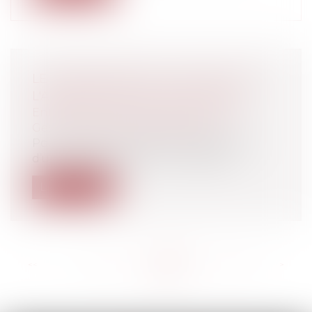
LE MANDATAIRE AD HOC N'EST PAS
L'ADMINISTRATEUR PROVISOIRE
Entreprises
/
Gestion de l'entreprise
/
Gestion des risques et sécurité
Pour solliciter en référé la désignation
d’un mandataire ad hoc, il suffit de...
Lire la suite
<<
<
...
149
150
151
152
153
154
155
...
>
>>