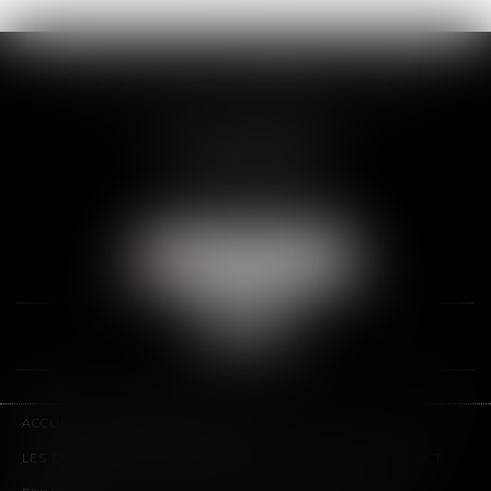
SCP THUAULT, FERRARIS, CORNU
2 Rue de la Banque
89000 AUXERRE
Tél :
03 86 72 09 80
Fax : 03 86 72 09 90
NOUS LOCALISER
ACCUEIL
LE CABINET
L'ÉQUIPE
LES DOMAINES D'INTERVENTION
HONORAIRES
CONTACT