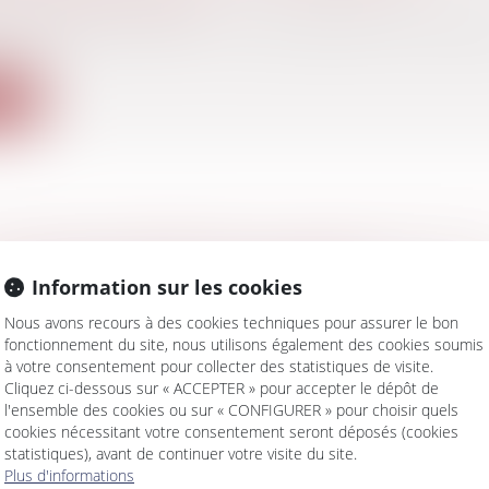
s
/
Patrimoine
/
Gestion
des articles L. 341-2 et L. 41-3 du Code de la Consomm
ite
TION DES INDEMNITÉS DE CONGÉS PAYÉS E
OURDE EST INCONSTITUTIONNELLE
Information sur les cookies
s
/
Ressources humaines
/
Discipline et licenciement
cision rendue le 2 mars 2016, le Conseil constitution
Nous avons recours à des cookies techniques pour assurer le bon
fonctionnement du site, nous utilisons également des cookies soumis
à votre consentement pour collecter des statistiques de visite.
Cliquez ci-dessous sur « ACCEPTER » pour accepter le dépôt de
ite
l'ensemble des cookies ou sur « CONFIGURER » pour choisir quels
cookies nécessitant votre consentement seront déposés (cookies
statistiques), avant de continuer votre visite du site.
Plus d'informations