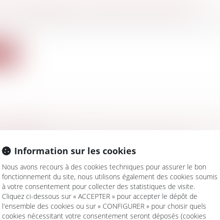
UIDE JURIDIQUE DU TRAVAILLEUR FREELANC
s
/
Vie de l'entreprise
/
Création de l'entreprise
 en indépendant fait partie de vos bonnes résolution
ite
: CRISE D’ATTRACTIVITÉ, DE TAILLE, DE STR
EMÈDES ?
s
/
Vie de l'entreprise
/
Création de l'entreprise
Information sur les cookies
VEUX, vous êtes consultante en finance et stratégie p
Nous avons recours à des cookies techniques pour assurer le bon
fonctionnement du site, nous utilisons également des cookies soumis
ite
à votre consentement pour collecter des statistiques de visite.
Cliquez ci-dessous sur « ACCEPTER » pour accepter le dépôt de
l'ensemble des cookies ou sur « CONFIGURER » pour choisir quels
cookies nécessitant votre consentement seront déposés (cookies