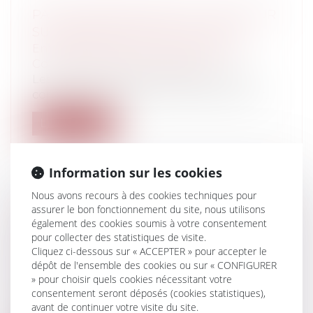
PACTE D'ASSOCIÉS AVEC CLAUSE SUR
SUCCESSION FUTURE : NULLITÉ ?
Entreprises
/
Gestion de l'entreprise
/
Communication et vie sociale
Les pactes d’associés constituent des
conventions conclues entre tous, ou cer...
Lire la suite
Information sur les cookies
Nous avons recours à des cookies techniques pour
assurer le bon fonctionnement du site, nous utilisons
FORMATION DES ÉLUS : LES DROITS
également des cookies soumis à votre consentement
INDIVIDUELS EN AUGMENTATION DE
pour collecter des statistiques de visite.
100 € EN 2023
Cliquez ci-dessous sur « ACCEPTER » pour accepter le
dépôt de l'ensemble des cookies ou sur « CONFIGURER
Collectivités
/
Services publics
/
Fonction
» pour choisir quels cookies nécessitant votre
publique / Personnel administratif
consentement seront déposés (cookies statistiques),
L’article L. 2123-12 du code général des
avant de continuer votre visite du site.
collectivités territoriales (CGCT),...