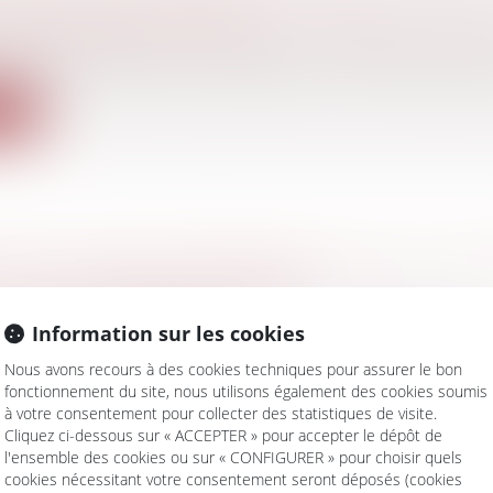
s
/
Santé
/
Protection sociale
s
/
Services publics
/
Service public / Délégation de ser
 juillet 2019 relative à l'organisation et à la transformat
ite
DE CONCILIATION PRÉALABLE DANS LES CO
ECTE : L’ARROSEUR ARROSE !
s
/
Patrimoine
/
Construction
Information sur les cookies
s
/
Gestion de l'entreprise
/
Construction Immobilier
 FALICONNIERE a entrepris la construction d’un établ
Nous avons recours à des cookies techniques pour assurer le bon
fonctionnement du site, nous utilisons également des cookies soumis
à votre consentement pour collecter des statistiques de visite.
ite
Cliquez ci-dessous sur « ACCEPTER » pour accepter le dépôt de
l'ensemble des cookies ou sur « CONFIGURER » pour choisir quels
cookies nécessitant votre consentement seront déposés (cookies