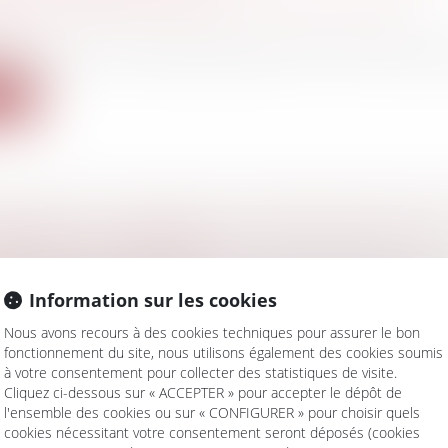
s
/
Contentieux
/
Tribunal administratif/ Procédure
tive
’Etat, saisi d’une demande d’avis par le Tribunal Admini
ite
MMERCIAL : INCENDIE ET CONSÉQUENCES DE
ABILITÉ DU PRENEUR
s
/
Gestion de l'entreprise
/
Construction Immobilier
Information sur les cookies
ation, 3ème chambre civile, 12 octobre 2023, n° 22-16.555
Nous avons recours à des cookies techniques pour assurer le bon
ite
fonctionnement du site, nous utilisons également des cookies soumis
à votre consentement pour collecter des statistiques de visite.
Cliquez ci-dessous sur « ACCEPTER » pour accepter le dépôt de
l'ensemble des cookies ou sur « CONFIGURER » pour choisir quels
cookies nécessitant votre consentement seront déposés (cookies