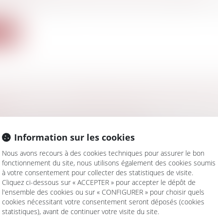
de droit des baux commerciaux, les formalités sont i
ite
N DE L’AIR : CONDAMNATION DE L’ETAT À U
TE
s
/
Environnement
/
Environnement
ridiction administrative vient de condamner la Franc
Information sur les cookies
Nous avons recours à des cookies techniques pour assurer le bon
ite
fonctionnement du site, nous utilisons également des cookies soumis
à votre consentement pour collecter des statistiques de visite.
Cliquez ci-dessous sur « ACCEPTER » pour accepter le dépôt de
l'ensemble des cookies ou sur « CONFIGURER » pour choisir quels
cookies nécessitant votre consentement seront déposés (cookies
statistiques), avant de continuer votre visite du site.