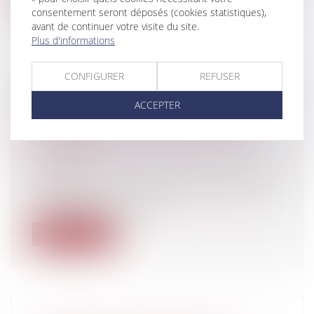
consentement seront déposés (cookies statistiques),
avant de continuer votre visite du site.
Plus d'informations
CONFIGURER
REFUSER
PROMESSE DE VENTE, CONDITIONS
ACCEPTER
SUSPENSIVES ET OBLIGATIONS DU
PROMETTANT ... LA RIGUEUR DES
PRINCIPES
Particuliers
/
Patrimoine
/
Immobilier /
Logement
Cass, 3ème civ, 11 juillet 2024, n°22-20.046 Il
est toujours essentiel d...
Lire la suite