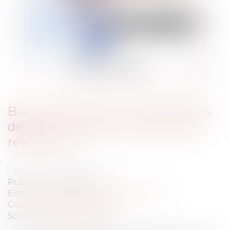
Bail commercial : non-respect des
délais et acquisition de la clause
résolutoire
Auteur : MEDINA Jean-Luc
Publié le :
04/10/2024
Entreprises
/
Gestion de l'entreprise
/
Construction Immobilier
Source :
www.eurojuris.fr