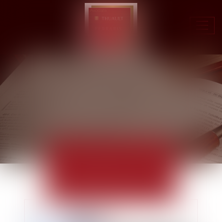
Ouvr
le
men
ACTUALITÉS
EUROJURIS