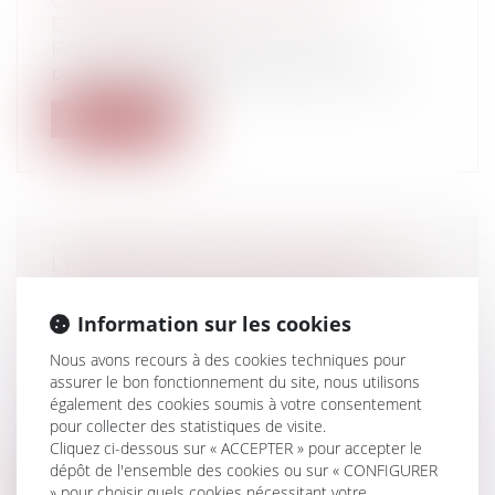
Collectivités
/
Environnement
/
Environnement
Pour concilier l’objectif ZAN et les
politiques d’adaptation au recul du trai...
Lire la suite
L’INTÉGRATION DE VOIES PRIVÉES
OUVERTES À LA CIRCULATION
PUBLIQUE DANS LE DOMAINE PUBLIC
Information sur les cookies
ROUTIER
Nous avons recours à des cookies techniques pour
Collectivités
/
Urbanisme
/
Permis de
assurer le bon fonctionnement du site, nous utilisons
construire/ Documents d'urbanisme
également des cookies soumis à votre consentement
Le transfert des voies privées ouvertes à la
pour collecter des statistiques de visite.
circulation publique est express...
Cliquez ci-dessous sur « ACCEPTER » pour accepter le
dépôt de l'ensemble des cookies ou sur « CONFIGURER
Lire la suite
» pour choisir quels cookies nécessitant votre