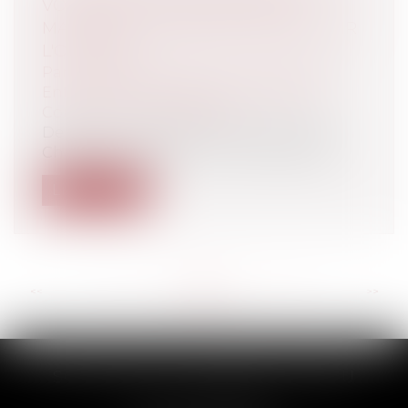
VOLONTÉ NON ÉQUIVOQUE DU
MAITRE DE L'OUVRAGE DE RECEVOIR
L'OUVRAGE
Particuliers
/
Patrimoine
/
Construction
Entreprises
/
Gestion de l'entreprise
/
Construction Immobilier
Depuis un arrêt de principe de la 3ème
Chambre civile de la Cour de cassation...
Lire la suite
<<
<
...
83
84
85
86
87
88
89
...
>
>>
SCP THUAULT, FERRARIS, CORNU