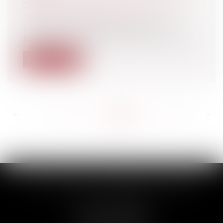
Collectivités
/
Urbanisme
/
Ouvrages et
travaux publics/Construction
Le Préfet peut déclarer cessible une
parcelle non prévue par la DUP à la cond...
Lire la suite
<<
<
...
685
686
687
688
689
690
691
...
>
>>
SCP THUAULT, FERRARIS, CORNU
2 Rue de la Banque
89000 AUXERRE