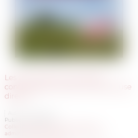
Les autorisations de plaider
confrontées à l’action contentieuse
directe
Auteur : CAZO Marc
Publié le :
31/01/2012
Collectivités
/
Contentieux
/
Tribunal
administratif/ Procédure administrative