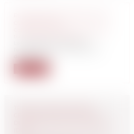
RESPONSABILITÉ DÉCENNALE DES
CONSTRUCTEURS
Collectivités
/
Urbanisme
/
Ouvrages et
travaux publics/Construction
Le Conseil d'Etat a décidé que
l'engagement de la responsabilité
décennale de...
Lire la suite
TRAVAUX PUBLICS: PARCELLE
CESSIBLE NON PRÉVUE PAR LA
DÉCLARATION D'UTILITÉ PUBLIQUE
(DUP)