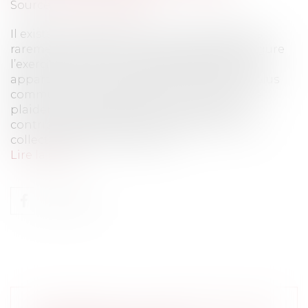
Source :
www.eurojuris.fr
Il existe des procédures qui ne sont que très
rarement utilisées, au nombre desquelles figure
l’exercice par les contribuables des actions
appartenant aux collectivités territoriales, plus
communément appelées « autorisations de
plaider ».Conditions de l'exercice par les
contribuables des actions appartenant aux
collectivités territoriales Il ex...
Lire la suite