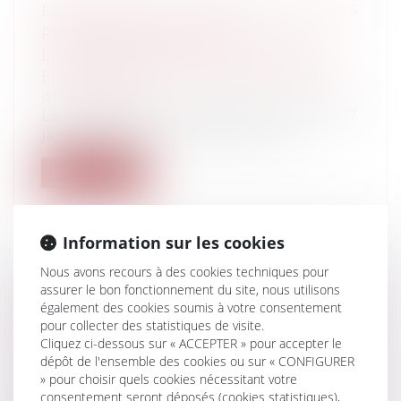
ENTREPRISES: UN LIVRE VERT SUR LES
RESTRUCTURATIONS ET
L'ANTICIPATION DU CHANGEMENT
Entreprises
/
Vie de l'entreprise
/
Création
de l'entreprise
La Commission européenne a publié, le 17
janvier 2012, un Livre vert intitulé...
Lire la suite
Information sur les cookies
Nous avons recours à des cookies techniques pour
RÉPARTITION DES CONTENTIEUX ET
assurer le bon fonctionnement du site, nous utilisons
également des cookies soumis à votre consentement
ALLÈGEMENT DE CERTAINES
pour collecter des statistiques de visite.
PROCÉDURES JURIDICTIONNELLES
Cliquez ci-dessous sur « ACCEPTER » pour accepter le
Particuliers
/
Civil / Pénal
/
Procédure
dépôt de l'ensemble des cookies ou sur « CONFIGURER
pénale / Procédure civile
» pour choisir quels cookies nécessitant votre
La loi relative à la répartition des
consentement seront déposés (cookies statistiques),