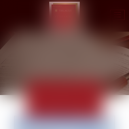
Ouvr
le
men
ACTUALITÉS
EUROJURIS