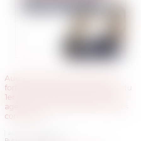
Augmentation de l'indemnité
forfaitaire de télétravail à partir du
1er janvier 2023 : quels sont les
agents concernés et dans quelles
conditions ?
Auteur : NICOLAS Audrey
Publié le :
02/02/2023