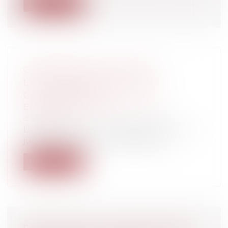
Lire la suite
COMPÉTENCE DU JUGE DE
L’EXÉCUTION EN MATIÈRE DE
CAUTIONNEMENT
Entreprises
/
Contentieux
/
Voies
d'exécution
La frontière entre l’impossibilité pour le
juge de l’exécution de modifier ou...
Lire la suite