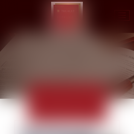
Ouvr
le
men
ACTUALITÉS
EUROJURIS