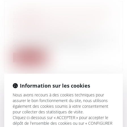
LA PÉRILLEUSE PLAINTE EN MATIÈRE
DE PRESSE
Particuliers
/
Civil / Pénal
/
Procédure
pénale / Procédure civile
La procédure pénale applicable aux délits
de presse est à la fois complexe et...
Lire la suite
Information sur les cookies
L'INSTALLATION DE PANNEAUX
Nous avons recours à des cookies techniques pour
assurer le bon fonctionnement du site, nous utilisons
PHOTOVOLTAÏQUES, L'ISOLATION DES
également des cookies soumis à votre consentement
MAISONS ET LE CHANGEMENT DES
pour collecter des statistiques de visite.
MENUISERIES : ENTRE ARNAQUES ET
Cliquez ci-dessous sur « ACCEPTER » pour accepter le
TRAVAUX RÉELLEMENT UTILES, SOYEZ
dépôt de l'ensemble des cookies ou sur « CONFIGURER