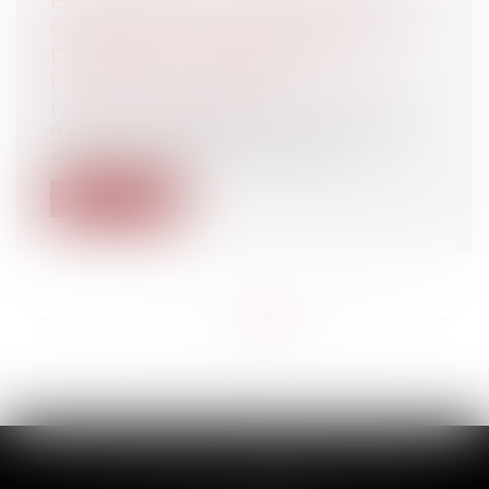
ERREUR DANS LA DESTINATION DES
CONCLUSIONS, UNE CHANCEUSE
DÉCISION DE CLÉMENCE
Particuliers
/
Civil / Pénal
/
Procédure
pénale / Procédure civile
À deux reprises déjà de ce début d’année
2023, il a été question de sévérité...
Lire la suite
<<
<
...
146
147
148
149
150
151
152
...
>
>>
SCP THUAULT, FERRARIS, CORNU