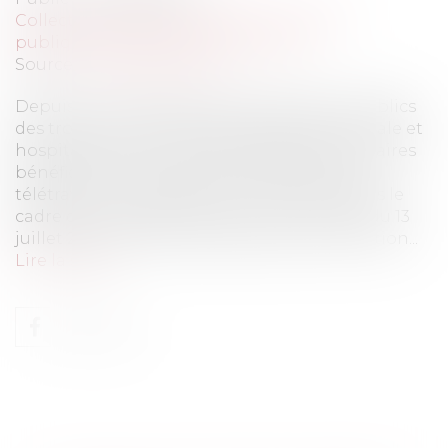
Collectivités
/
Services publics
/
Fonction
publique / Personnel administratif
Source :
www.eurojuris.fr
Depuis le 1er septembre 2021, les agents publics
des trois fonctions publiques (État, territoriale et
hospitalière), ainsi que les magistrats judiciaires
bénéficient d'une indemnité forfaitaire de
télétravail. Ces dispositions s'inscrivent dans le
cadre du prolongement de l'accord-cadre du 13
juillet 2021 relatif au télétravail dans la fonction...
Lire la suite