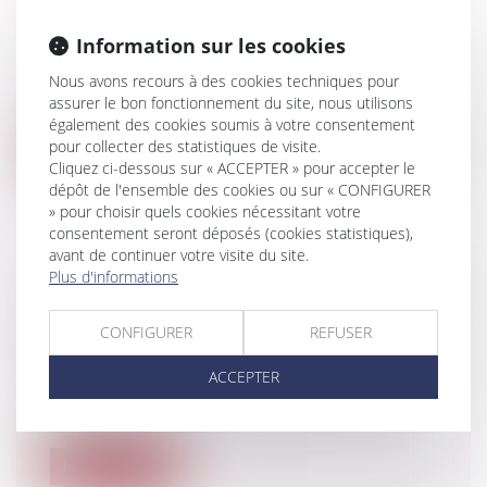
Entreprises
/
Gestion de l'entreprise
/
Gestion des risques et sécurité
Information sur les cookies
La CJUE vient de reconnaître que les
Nous avons recours à des cookies techniques pour
transporteurs aériens ne peuvent
assurer le bon fonctionnement du site, nous utilisons
s'exoné...
également des cookies soumis à votre consentement
pour collecter des statistiques de visite.
Lire la suite
Cliquez ci-dessous sur « ACCEPTER » pour accepter le
dépôt de l'ensemble des cookies ou sur « CONFIGURER
» pour choisir quels cookies nécessitant votre
consentement seront déposés (cookies statistiques),
avant de continuer votre visite du site.
Plus d'informations
ESCLAVAGE MODERNE : L'INFRACTION
DE TRAITE D'ÊTRES HUMAINS
CONFIGURER
REFUSER
Particuliers
/
Civil / Pénal
/
Victimes
Aboli en 1848 en France, l'esclavage
ACCEPTER
demeure aujourd'hui bien présent dans
ce...
Lire la suite