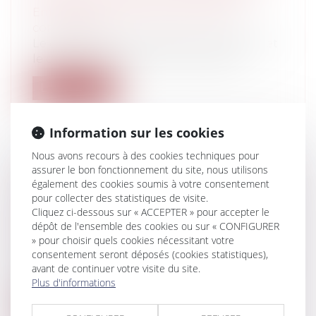
Entreprises
/
Contentieux
/
Justice
commerciale
Le dossier est d’une grande complexité et
le caractère restreint de ce modest...
Lire la suite
Information sur les cookies
Nous avons recours à des cookies techniques pour
assurer le bon fonctionnement du site, nous utilisons
LE DROIT DES PROPRIÉTÉS
également des cookies soumis à votre consentement
PUBLIQUES: LE CONGRÈS DES
pour collecter des statistiques de visite.
Cliquez ci-dessous sur « ACCEPTER » pour accepter le
NOTAIRES
dépôt de l'ensemble des cookies ou sur « CONFIGURER
Collectivités
/
Services publics
/
Service
» pour choisir quels cookies nécessitant votre
public / Délégation de service public
consentement seront déposés (cookies statistiques),
Les notaires, dans le cadre du congrès qui
avant de continuer votre visite du site.
s’est tenu du 16 au 19 juin 2013 à...
Plus d'informations
Lire la suite