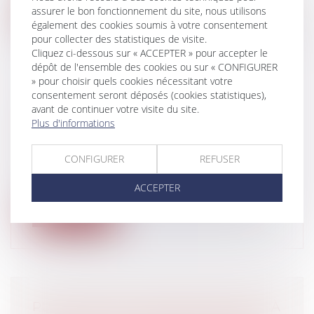
assurer le bon fonctionnement du site, nous utilisons
Lire la suite
également des cookies soumis à votre consentement
pour collecter des statistiques de visite.
Cliquez ci-dessous sur « ACCEPTER » pour accepter le
dépôt de l'ensemble des cookies ou sur « CONFIGURER
» pour choisir quels cookies nécessitant votre
consentement seront déposés (cookies statistiques),
PÔLE EMPLOI: DÉPLOIEMENT DU
avant de continuer votre visite du site.
DISPOSITIF SUR LE CONTRÔLE DE LA
Plus d'informations
RECHERCHE D’EMPLOI
Particuliers
/
Emploi
/
Contrat de travail
CONFIGURER
REFUSER
D'ici fin novembre 2015, le dispositif de
contrôle de la recherche d'emploi d...
ACCEPTER
Lire la suite
PUBLICATION D'UN DÉCRET RELATIF À