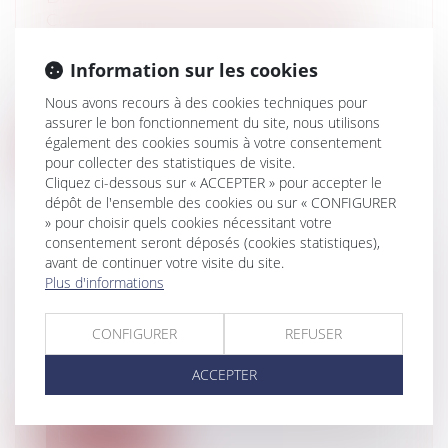
Collectivités
/
Services publics
/
Service
public / Délégation de service public
Le principe communautaire de non
Information sur les cookies
discrimination en raison de la nationalité
Nous avons recours à des cookies techniques pour
n...
assurer le bon fonctionnement du site, nous utilisons
également des cookies soumis à votre consentement
Lire la suite
pour collecter des statistiques de visite.
Cliquez ci-dessous sur « ACCEPTER » pour accepter le
dépôt de l'ensemble des cookies ou sur « CONFIGURER
» pour choisir quels cookies nécessitant votre
consentement seront déposés (cookies statistiques),
avant de continuer votre visite du site.
UNE MEILLEURE INDEMNISATION DU
Plus d'informations
CHÔMAGE PARTIEL
Particuliers
/
Emploi
/
Contrat de travail
CONFIGURER
REFUSER
L'Unedic a approuvé le texte sur
l'amélioration de l'indemnisation du
ACCEPTER
chômage...
Lire la suite